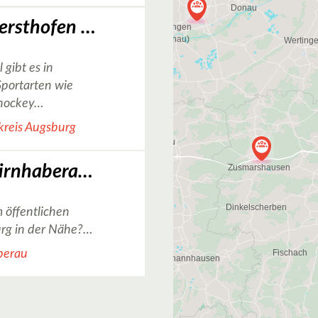
FC Lokomotive Gersthofen e.V.
 gibt es in
portarten wie
hockey…
kreis Augsburg
Basketballkorb Firnhaberau in Augsburg
 öffentlichen
rg in der Nähe?…
berau