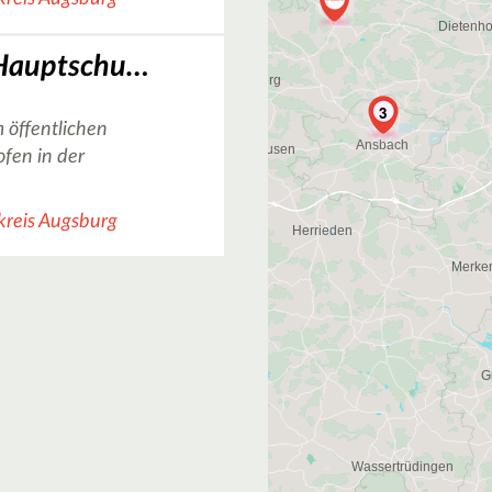
Basketballplatz Hauptschule Gersthofen Free
3
 öffentlichen
ofen in der
kreis Augsburg