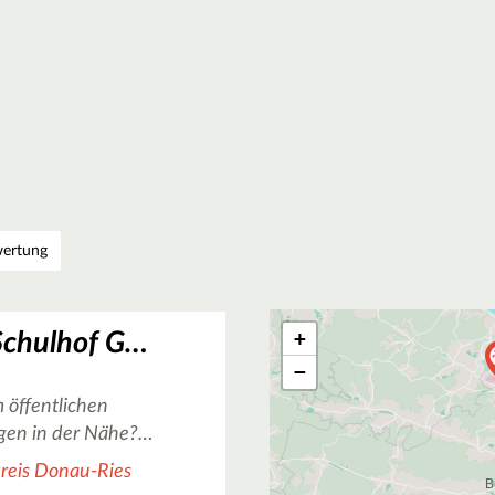
ertung
+
Basketballplatz Schulhof Georg-Reiter-Weg in Mertingen
−
 öffentlichen
gen in der Nähe?…
reis Donau-Ries