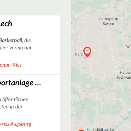
Lech
Basketball,
die
Der Verein hat
Donau-Ries
Basketballfeld Sportanlage Süd in Gersthofen
 öffentlichen
ofen in der
kreis Augsburg