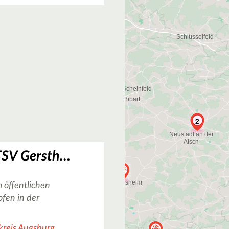
2
Basketballplatz TSV Gersthofen Free
 öffentlichen
ofen in der
kreis Augsburg