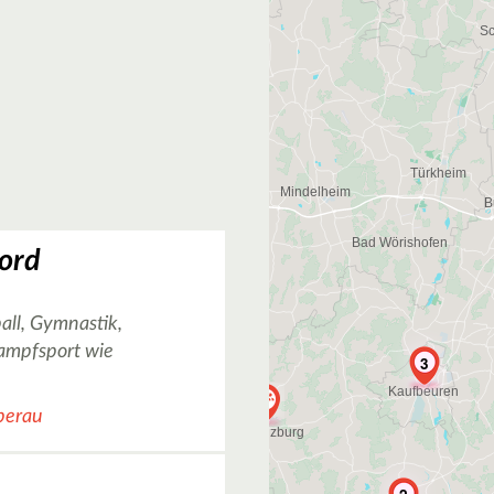
ord
all, Gymnastik,
Kampfsport wie
3
berau