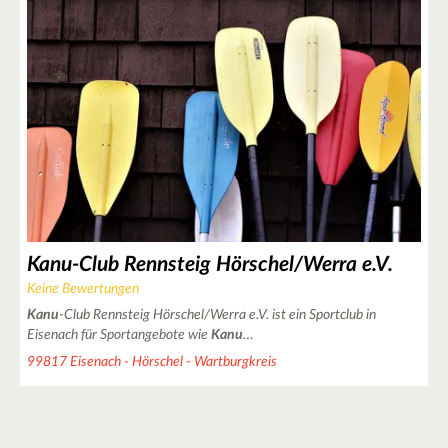
3
2
Kanu-Club Rennsteig Hörschel/Werra e.V.
Keine Bewertungen
Kanu
-Club Rennsteig Hörschel/Werra e.V. ist ein Sportclub in
Eisenach für Sportangebote wie
Kanu
…
99817 Eisenach - Hörschel - Wartburgkreis
3
2