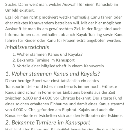
Suche. Dann weiß man, welche Auswahl für einen Kanuclub im
Umfeld existiert.
Egal, ob man richtig motiviert wettkampfmäßig Canu fahren oder
|
Leaflet
© OpenStreetMap contributors ♥,
tiles generated by protomaps
,
Protomaps
©
eher relaxtes Kanuwandern betreiben will. Mit der hier möglichen
OpenStreetMap
Auskunft ist man fix am gewünschten Ziel. In der Regel sind auch
Informationen dazu enthalten, ob auch Kayak Training sowie Kanu
fahren für Kinder oder Kanu für Frauen extra angeboten werden.
Inhaltsverzeichnis
Woher stammen Kanus und Kayaks?
Bekannte Turniere im Kanusport
Vorteile einer Mitgliedschaft in einem Kanuverein
1. Woher stammen Kanus und Kayaks?
Dieser heutige Sport war einst tatsächlich ein echtes
Transportmittel - und ist es mancherorts immer noch. Früheste
Kanus sind schon in Form eines Einbaums bereits aus der Zeit
zwischen 6.000 und 4.000 vor Christus bekannt. Der älteste Fund
eines solchen erhaltenen Einbaums und damit eines Kanus stammt
von 4.000 v. Chr., gefunden am Euphrat. Kajaks und auch die
Kanadier-Boote entwickelten sich aus den Fellbooten der Eskimos.
2. Bekannte Turniere im Kanusport
Highlight aller Kanu- und Kajak-Wettbewerbe sind die nur alle vier