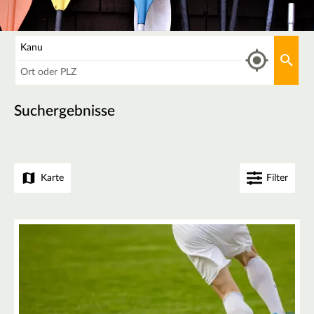
Was
Aktu
Wo
Suchergebnisse
Karte
Filter
+
−