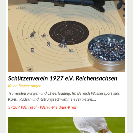
14
2
4
6
Schützenverein 1927 e.V. Reichensachsen
Keine Bewertungen
Trampolinspringen und Cheerleading. Im Bereich Wassersport sind
Kanu
, Rudern und Rettungsschwimmen vertreten.…
37287 Wehretal - Werra-Meißner-Kreis
2