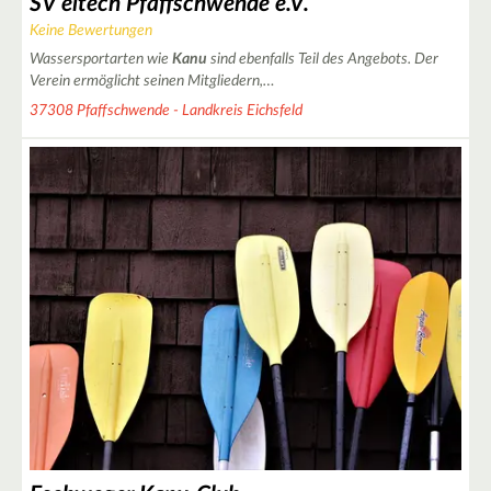
SV eitech Pfaffschwende e.V.
Keine Bewertungen
4
Wassersportarten wie
Kanu
sind ebenfalls Teil des Angebots. Der
Verein ermöglicht seinen Mitgliedern,…
11
4
37308 Pfaffschwende - Landkreis Eichsfeld
5
4
2
10
4