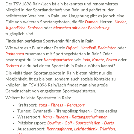
Der TSV 1896 Rain/Lech ist ein bekanntes und renommiertes
Mitglied in der Sportlandschaft von Rain und gehört zu den
beliebtesten Vereinen. In Rain und Umgebung gibt es jedoch eine
Fülle von weiteren Sportangeboten, die für
Damen
, Herren,
Kinder
,
Jugendliche
,
Senioren
oder
Menschen mit einer Behinderung
zugänglich sind.
Finde den perfekten Sportverein für dich in Rain
Wie wäre es z.B. mit einer Partie
Fußball
,
Handball
,
Badminton
oder
Radrennen
zusammen mit Sportbegeisterten in Rain? Oder
bevorzugst du lieber
Kampfsportarten
wie
Judo
,
Karate
,
Boxen
oder
Fechten
die du bei einem Sportclub in Rain ausüben kannst?
Die vielfältigen Sportangebote in Rain bieten nicht nur die
Möglichkeit, fit zu bleiben, sondern auch soziale Kontakte zu
knüpfen. Im TSV 1896 Rain/Lech findet man eine große
Gemeinschaft von engagierten Sportbegeisterten.
Weitere beliebte Sportarten in Rain:
Kraftsport:
Yoga
-
Fitness
-
Rehasport
Turnen: Gymnastik - Trampolinspringen - Cheerleading
Wassersport:
Kanu
-
Rudern
-
Rettungsschwimmen
Präzisionssport:
Bowling
-
Golf
-
Sportschießen
-
Darts
Ausdauersport:
Rennradfahren
,
Leichtathletik
,
Triathlon
,