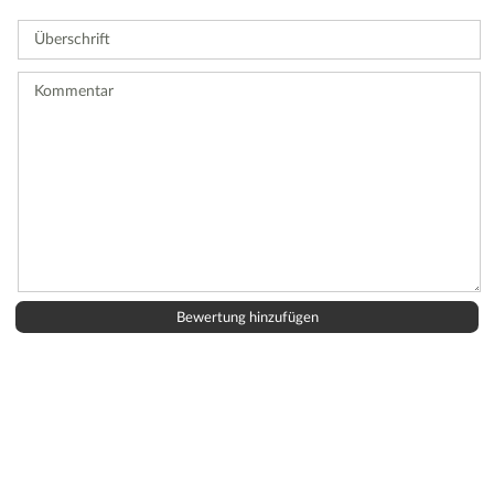
Sie
Überschrift
eine
Bewertung
ab.
Kommentar