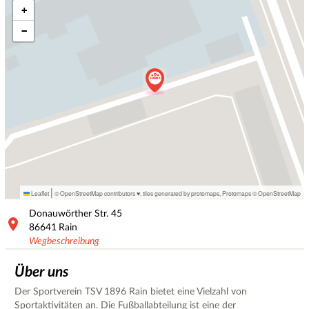
+
−
|
Leaflet
© OpenStreetMap contributors ♥,
tiles generated by protomaps
,
Protomaps
©
OpenStreetMap
Donauwörther Str.
45
86641
Rain
Wegbeschreibung
Über uns
Der Sportverein TSV 1896 Rain bietet eine Vielzahl von
Sportaktivitäten an. Die Fußballabteilung ist eine der