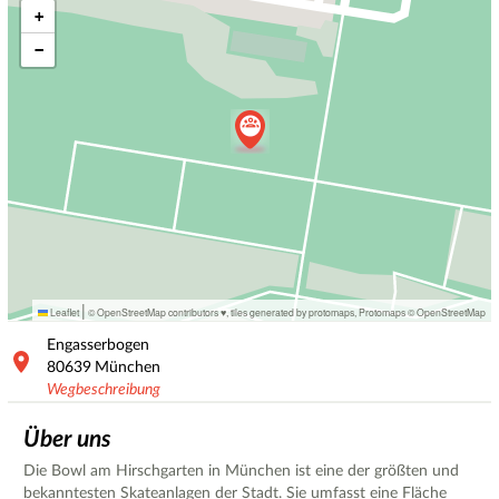
+
−
|
Leaflet
© OpenStreetMap contributors ♥,
tiles generated by protomaps
,
Protomaps
©
OpenStreetMap
Engasserbogen
80639
München
Wegbeschreibung
Über uns
Die Bowl am Hirschgarten in München ist eine der größten und
bekanntesten Skateanlagen der Stadt. Sie umfasst eine Fläche