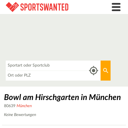
Was
Aktuellen 
Wo
Bowl am Hirschgarten in München
80639
München
Keine Bewertungen