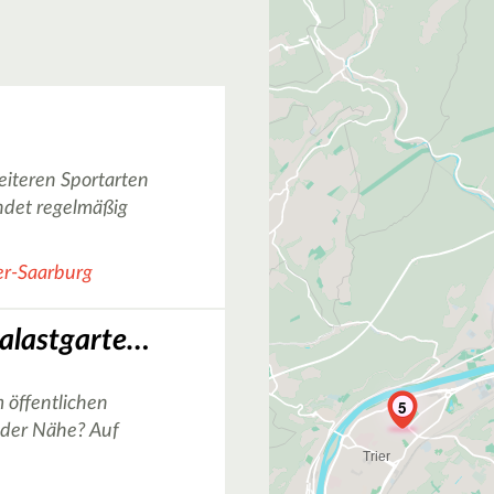
iteren Sportarten
indet regelmäßig
ier-Saarburg
Basketballkorb Palastgarten in Trier
 öffentlichen
5
n der Nähe? Auf