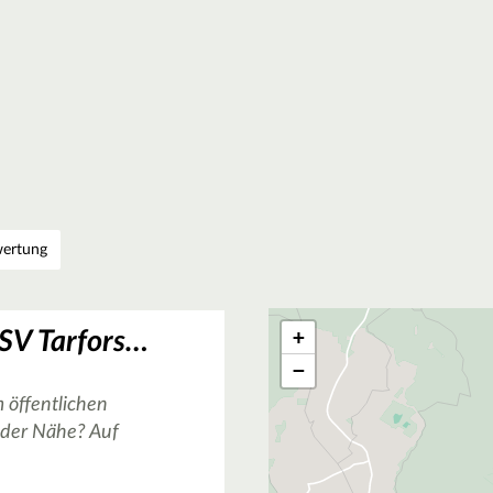
ertung
+
Basketballkorb FSV Tarforst in Trier
−
 öffentlichen
n der Nähe? Auf