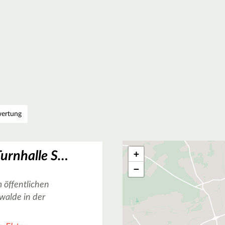
ertung
+
Basketballplatz Turnhalle Saarlandstraße in Finsterwalde
−
 öffentlichen
walde in der