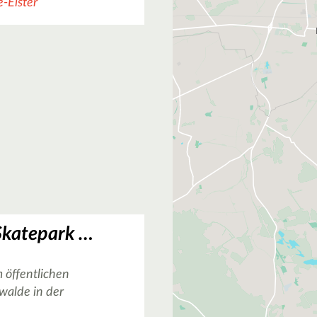
-Elster
Basketballplatz Skatepark Tuchmacherstraße in Finsterwalde
 öffentlichen
walde in der