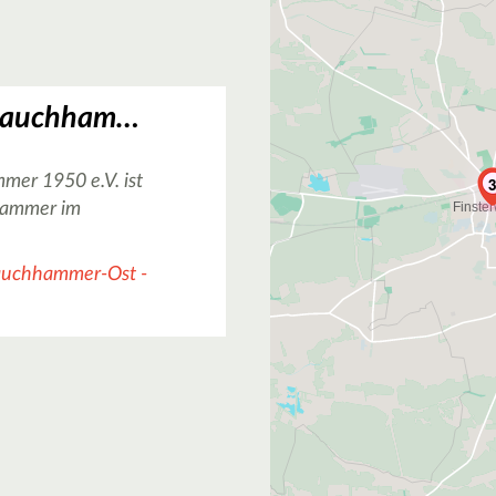
Basketballgem. Lauchhammer 1950 e.V.
er 1950 e.V. ist
hhammer im
auchhammer-Ost -