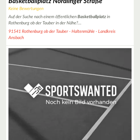
Basketballplatz Nördlinger Straße
Keine Bewertungen
3
Auf der Suche nach einem öffentlichen
Basketballplatz
in
2
Rothenburg ob der Tauber in der Nähe?…
91541 Rothenburg ob der Tauber - Haltenmühle - Landkreis
5
Ansbach
4
3
3
3
20
3
2
7
8
5