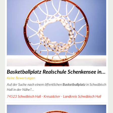
2
2
6
18
Basketballplatz Realschule Schenkensee in Schwäbisch Hall
4
Keine Bewertungen
Auf der Suche nach einem öffentlichen
Basketballplatz
in Schwäbisch
Hall in der Nähe?…
7
74523 Schwäbisch Hall - Kreuzäcker - Landkreis Schwäbisch Hall
5
4
12