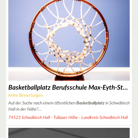
3
2
3
4
Basketballplatz Berufsschule Max-Eyth-Straße
Keine Bewertungen
3
Auf der Suche nach einem öffentlichen
Basketballplatz
in Schwäbisch
4
Hall in der Nähe?…
74523 Schwäbisch Hall - Tullauer Höhe - Landkreis Schwäbisch Hall
2