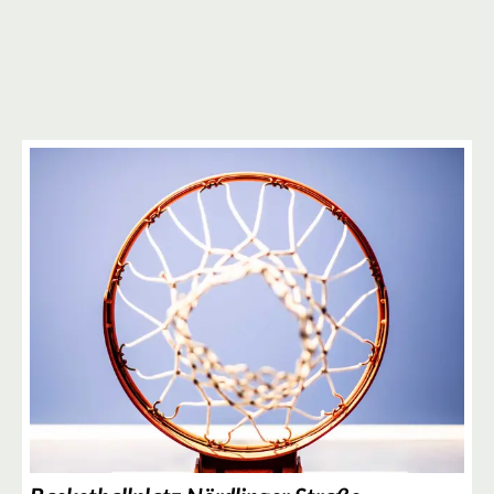
5
2
18
18
4
30
12
8
6