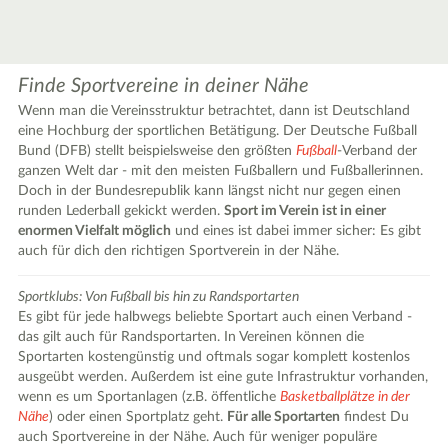
Finde Sportvereine in deiner Nähe
Wenn man die Vereinsstruktur betrachtet, dann ist Deutschland
eine Hochburg der sportlichen Betätigung. Der Deutsche Fußball
Bund (DFB) stellt beispielsweise den größten
Fußball
-Verband der
ganzen Welt dar - mit den meisten Fußballern und Fußballerinnen.
Doch in der Bundesrepublik kann längst nicht nur gegen einen
runden Lederball gekickt werden.
Sport im Verein ist in einer
enormen Vielfalt möglich
und eines ist dabei immer sicher: Es gibt
auch für dich den richtigen Sportverein in der Nähe.
|
Leaflet
© OpenStreetMap contributors ♥,
tiles generated by protomaps
,
Protomaps
©
Sportklubs: Von Fußball bis hin zu Randsportarten
OpenStreetMap
Es gibt für jede halbwegs beliebte Sportart auch einen Verband -
das gilt auch für Randsportarten. In Vereinen können die
Sportarten kostengünstig und oftmals sogar komplett kostenlos
ausgeübt werden. Außerdem ist eine gute Infrastruktur vorhanden,
wenn es um Sportanlagen (z.B. öffentliche
Basketballplätze in der
Nähe
) oder einen Sportplatz geht.
Für alle Sportarten
findest Du
auch Sportvereine in der Nähe. Auch für weniger populäre