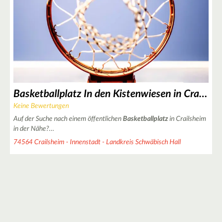
14
31
9
8
6
9
Basketballplatz In den Kistenwiesen in Crailsheim
Keine Bewertungen
4
Auf der Suche nach einem öffentlichen
Basketballplatz
in Crailsheim
in der Nähe?…
74564 Crailsheim - Innenstadt - Landkreis Schwäbisch Hall
4
3
2