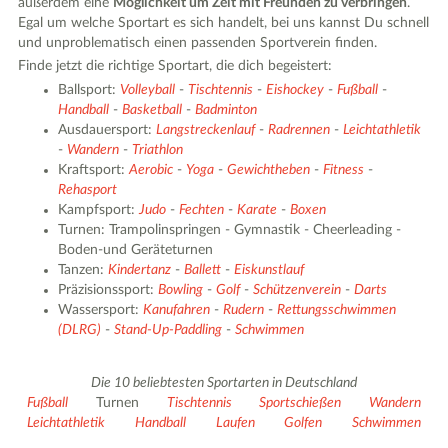
außerdem eine
Möglichkeit um Zeit mit Freunden zu verbringen
.
Egal um welche Sportart es sich handelt, bei uns kannst Du schnell
und unproblematisch einen passenden Sportverein finden.
Finde jetzt die richtige Sportart, die dich begeistert:
Ballsport:
Volleyball
-
Tischtennis
-
Eishockey
-
Fußball
-
Handball
-
Basketball
-
Badminton
Ausdauersport:
Langstreckenlauf
-
Radrennen
-
Leichtathletik
-
Wandern
-
Triathlon
Kraftsport:
Aerobic
-
Yoga
-
Gewichtheben
-
Fitness
-
Rehasport
Kampfsport:
Judo
-
Fechten
-
Karate
-
Boxen
Turnen: Trampolinspringen - Gymnastik - Cheerleading -
Boden-und Geräteturnen
Tanzen:
Kindertanz
-
Ballett
-
Eiskunstlauf
Präzisionssport:
Bowling
-
Golf
-
Schützenverein
-
Darts
Wassersport:
Kanufahren
-
Rudern
-
Rettungsschwimmen
(DLRG)
-
Stand-Up-Paddling
-
Schwimmen
Die 10 beliebtesten Sportarten in Deutschland
Fußball
Turnen
Tischtennis
Sportschießen
Wandern
Leichtathletik
Handball
Laufen
Golfen
Schwimmen