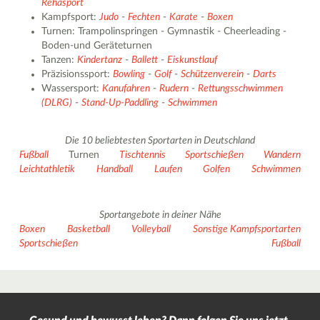
Rehasport
Kampfsport:
Judo
-
Fechten
-
Karate
-
Boxen
Turnen: Trampolinspringen - Gymnastik - Cheerleading -
Boden-und Geräteturnen
Tanzen:
Kindertanz
-
Ballett
-
Eiskunstlauf
Präzisionssport:
Bowling
-
Golf
-
Schützenverein
-
Darts
Wassersport:
Kanufahren
-
Rudern
-
Rettungsschwimmen
(DLRG)
-
Stand-Up-Paddling
-
Schwimmen
Die 10 beliebtesten Sportarten in Deutschland
Fußball
Turnen
Tischtennis
Sportschießen
Wandern
Leichtathletik
Handball
Laufen
Golfen
Schwimmen
Sportangebote in deiner Nähe
Boxen
Basketball
Volleyball
Sonstige Kampfsportarten
Sportschießen
Fußball