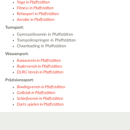
Yoga in Pfaffstätten
Fitness in Pfaffstätten
Rehasport in Pfaffstätten
Aerobic in Pfaffstätten
Turnsport:
Gymnastikverein in Pfaffstätten
Trampolinspringen in Pfaffstätten
Cheerleading in Pfaffstätten
Wassersport:
Kanuverein in Pfaffstätten
Ruderverein in Pfaffstätten
DLRG Verein in Pfaffstätten
Präzisionssport:
Bowlingverein in Pfaffstätten
Golfclub in Pfaffstätten
Schießverein in Pfaffstätten
Darts spielen in Pfaffstätten
|
Leaflet
© OpenStreetMap contributors ♥,
tiles generated by protomaps
,
Protomaps
©
OpenStreetMap