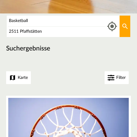
Was
Aktu
Wo
Suchergebnisse
Karte
Filter
+
−