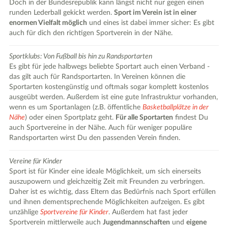
Doch in der Bundesrepublik kann längst nicht nur gegen einen
runden Lederball gekickt werden.
Sport im Verein ist in einer
enormen Vielfalt möglich
und eines ist dabei immer sicher: Es gibt
auch für dich den richtigen Sportverein in der Nähe.
Sportklubs: Von Fußball bis hin zu Randsportarten
Es gibt für jede halbwegs beliebte Sportart auch einen Verband -
das gilt auch für Randsportarten. In Vereinen können die
Sportarten kostengünstig und oftmals sogar komplett kostenlos
ausgeübt werden. Außerdem ist eine gute Infrastruktur vorhanden,
wenn es um Sportanlagen (z.B. öffentliche
Basketballplätze in der
Nähe
) oder einen Sportplatz geht.
Für alle Sportarten
findest Du
auch Sportvereine in der Nähe. Auch für weniger populäre
Randsportarten wirst Du den passenden Verein finden.
Vereine für Kinder
Sport ist für Kinder eine ideale Möglichkeit, um sich einerseits
auszupowern und gleichzeitig Zeit mit Freunden zu verbringen.
Daher ist es wichtig, dass Eltern das Bedürfnis nach Sport erfüllen
und ihnen dementsprechende Möglichkeiten aufzeigen. Es gibt
unzählige
Sportvereine für Kinder
. Außerdem hat fast jeder
Sportverein mittlerweile auch
Jugendmannschaften
und
eigene