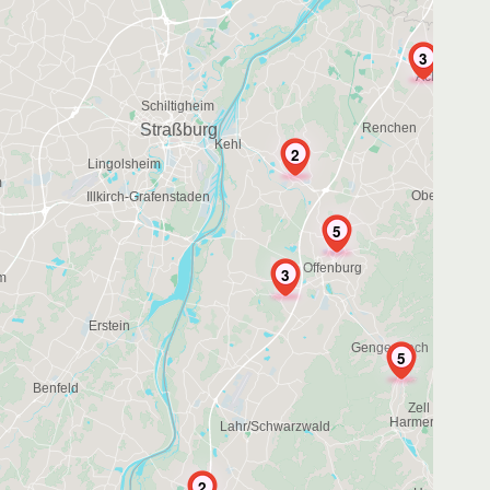
3
2
5
3
5
2