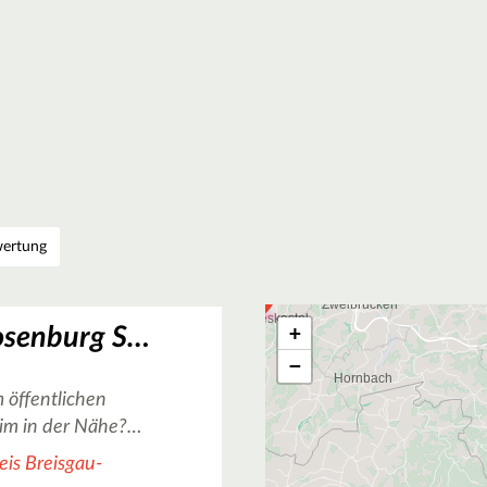
ertung
+
Basketballfeld Rosenburg Schule in Müllheim
−
 öffentlichen
im in der Nähe?…
is Breisgau-