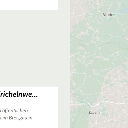
Basketballkorb Krichelnweg in Staufen im Breisgau
 öffentlichen
 im Breisgau in