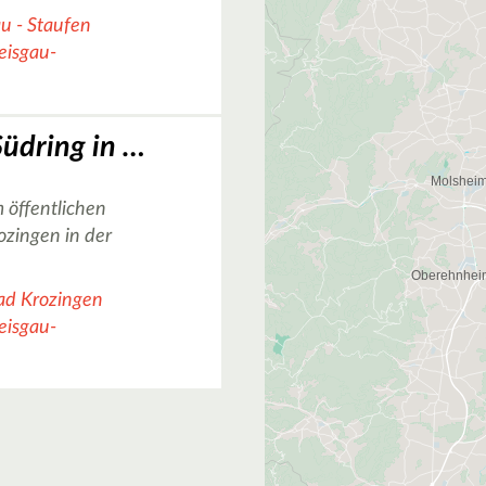
u - Staufen
reisgau-
Basketballplatz Südring in Bad Krozingen
 öffentlichen
ozingen in der
ad Krozingen
reisgau-