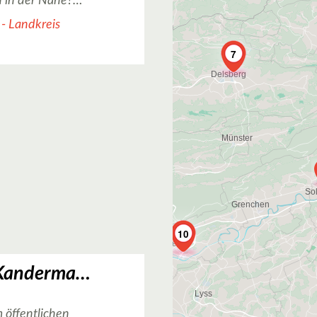
n in der Nähe?…
 - Landkreis
7
10
Basketballplatz Kandermatt Kunstrasen-Yard in Todtnau
 öffentlichen