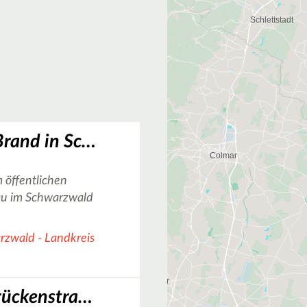
Basketballplatz Brand in Schönau im Schwarzwald
 öffentlichen
au im Schwarzwald
zwald - Landkreis
Basketballfeld Brückenstraße in Lörrach