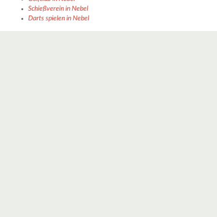
Schießverein in Nebel
Darts spielen in Nebel
4
2
5
5
4
2