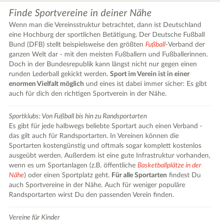
Finde Sportvereine in deiner Nähe
Wenn man die Vereinsstruktur betrachtet, dann ist Deutschland
eine Hochburg der sportlichen Betätigung. Der Deutsche Fußball
Bund (DFB) stellt beispielsweise den größten
Fußball
-Verband der
ganzen Welt dar - mit den meisten Fußballern und Fußballerinnen.
Doch in der Bundesrepublik kann längst nicht nur gegen einen
runden Lederball gekickt werden.
Sport im Verein ist in einer
enormen Vielfalt möglich
und eines ist dabei immer sicher: Es gibt
auch für dich den richtigen Sportverein in der Nähe.
Sportklubs: Von Fußball bis hin zu Randsportarten
Es gibt für jede halbwegs beliebte Sportart auch einen Verband -
das gilt auch für Randsportarten. In Vereinen können die
Sportarten kostengünstig und oftmals sogar komplett kostenlos
ausgeübt werden. Außerdem ist eine gute Infrastruktur vorhanden,
2
wenn es um Sportanlagen (z.B. öffentliche
Basketballplätze in der
Nähe
) oder einen Sportplatz geht.
Für alle Sportarten
findest Du
auch Sportvereine in der Nähe. Auch für weniger populäre
|
Leaflet
© OpenStreetMap contributors ♥,
tiles generated by protomaps
,
Protomaps
©
Randsportarten wirst Du den passenden Verein finden.
OpenStreetMap
Vereine für Kinder