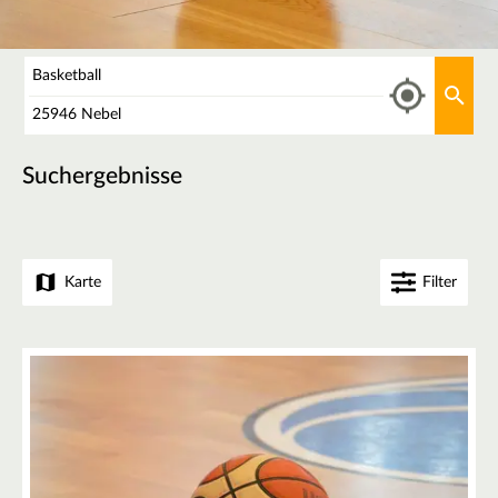
Was
Aktu
Wo
Suchergebnisse
Karte
Filter
+
−