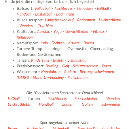
Finde jetzt die richtige Sportart, die dich begeistert:
Ballsport:
Volleyball
-
Tischtennis
-
Eishockey
-
Fußball
-
Handball
-
Basketball
-
Badminton
Ausdauersport:
Langstreckenlauf
-
Radrennen
-
Leichtathletik
-
Wandern
-
Triathlon
Kraftsport:
Aerobic
-
Yoga
-
Gewichtheben
-
Fitness
-
Rehasport
Kampfsport:
Judo
-
Fechten
-
Karate
-
Boxen
Turnen: Trampolinspringen - Gymnastik - Cheerleading -
Boden-und Geräteturnen
Tanzen:
Kindertanz
-
Ballett
-
Eiskunstlauf
Präzisionssport:
Bowling
-
Golf
-
Schützenverein
-
Darts
Wassersport:
Kanufahren
-
Rudern
-
Rettungsschwimmen
(DLRG)
-
Stand-Up-Paddling
-
Schwimmen
Die 10 beliebtesten Sportarten in Deutschland
Fußball
Turnen
Tischtennis
Sportschießen
Wandern
Leichtathletik
Handball
Laufen
Golfen
Schwimmen
Sportangebote in deiner Nähe
Boxen
Basketball
Volleyball
Sonstige Kampfsportarten