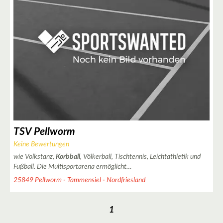
2
2
TSV Pellworm
Keine Bewertungen
wie Volkstanz,
Korbball
, Völkerball, Tischtennis, Leichtathletik und
Fußball. Die Multisportarena ermöglicht…
25849 Pellworm - Tammensiel - Nordfriesland
1