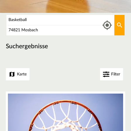
Was
Aktu
Wo
Suchergebnisse
Karte
Filter
+
−