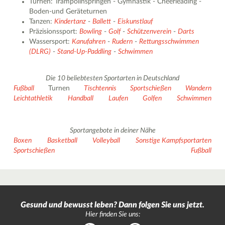
Turnen: Trampolinspringen - Gymnastik - Cheerleading -
Boden-und Geräteturnen
Tanzen:
Kindertanz
-
Ballett
-
Eiskunstlauf
Präzisionssport:
Bowling
-
Golf
-
Schützenverein
-
Darts
Wassersport:
Kanufahren
-
Rudern
-
Rettungsschwimmen
(DLRG)
-
Stand-Up-Paddling
-
Schwimmen
Die 10 beliebtesten Sportarten in Deutschland
Fußball
Turnen
Tischtennis
Sportschießen
Wandern
Leichtathletik
Handball
Laufen
Golfen
Schwimmen
Sportangebote in deiner Nähe
Boxen
Basketball
Volleyball
Sonstige Kampfsportarten
Sportschießen
Fußball
Gesund und bewusst leben? Dann folgen Sie uns jetzt.
Hier finden Sie uns: