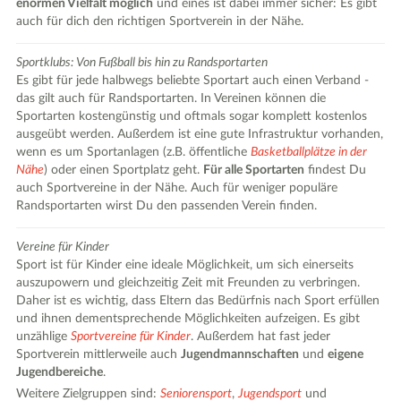
enormen Vielfalt möglich
und eines ist dabei immer sicher: Es gibt
auch für dich den richtigen Sportverein in der Nähe.
Sportklubs: Von Fußball bis hin zu Randsportarten
Es gibt für jede halbwegs beliebte Sportart auch einen Verband -
das gilt auch für Randsportarten. In Vereinen können die
Sportarten kostengünstig und oftmals sogar komplett kostenlos
ausgeübt werden. Außerdem ist eine gute Infrastruktur vorhanden,
wenn es um Sportanlagen (z.B. öffentliche
Basketballplätze in der
Nähe
) oder einen Sportplatz geht.
Für alle Sportarten
findest Du
auch Sportvereine in der Nähe. Auch für weniger populäre
Randsportarten wirst Du den passenden Verein finden.
Vereine für Kinder
Sport ist für Kinder eine ideale Möglichkeit, um sich einerseits
auszupowern und gleichzeitig Zeit mit Freunden zu verbringen.
Daher ist es wichtig, dass Eltern das Bedürfnis nach Sport erfüllen
und ihnen dementsprechende Möglichkeiten aufzeigen. Es gibt
unzählige
Sportvereine für Kinder
. Außerdem hat fast jeder
Sportverein mittlerweile auch
Jugendmannschaften
und
eigene
Jugendbereiche
.
Weitere Zielgruppen sind:
Seniorensport
,
Jugendsport
und