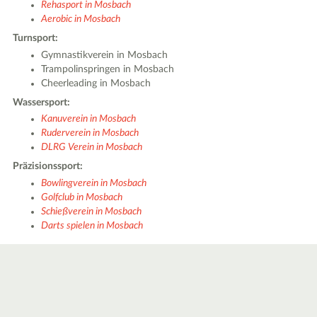
Rehasport in Mosbach
Aerobic in Mosbach
Turnsport:
Gymnastikverein in Mosbach
Trampolinspringen in Mosbach
Cheerleading in Mosbach
Wassersport:
Kanuverein in Mosbach
Ruderverein in Mosbach
DLRG Verein in Mosbach
Präzisionssport:
Bowlingverein in Mosbach
Golfclub in Mosbach
Schießverein in Mosbach
Darts spielen in Mosbach
|
Leaflet
© OpenStreetMap contributors ♥,
tiles generated by protomaps
,
Protomaps
©
OpenStreetMap