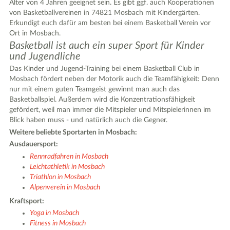
Alter von 4 Jahren geeignet sein. Es gibt ggf. auch Kooperationen
6
von Basketballvereinen in 74821 Mosbach mit Kindergärten.
Erkundigt euch dafür am besten bei einem Basketball Verein vor
Ort in Mosbach.
Basketball ist auch ein super Sport für Kinder
3
und Jugendliche
2
Das Kinder und Jugend-Training bei einem Basketball Club in
2
Mosbach fördert neben der Motorik auch die Teamfähigkeit: Denn
nur mit einem guten Teamgeist gewinnt man auch das
2
Basketballspiel. Außerdem wird die Konzentrationsfähigkeit
gefördert, weil man immer die Mitspieler und Mitspielerinnen im
Blick haben muss - und natürlich auch die Gegner.
2
Weitere beliebte Sportarten in Mosbach:
Ausdauersport:
Rennradfahren in Mosbach
Leichtathletik in Mosbach
Triathlon in Mosbach
Alpenverein in Mosbach
Kraftsport:
2
Yoga in Mosbach
Fitness in Mosbach