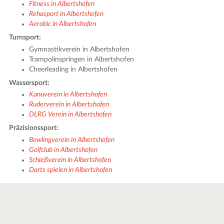
Fitness in Albertshofen
Rehasport in Albertshofen
Aerobic in Albertshofen
Turnsport:
Gymnastikverein in Albertshofen
Trampolinspringen in Albertshofen
Cheerleading in Albertshofen
Wassersport:
Kanuverein in Albertshofen
Ruderverein in Albertshofen
DLRG Verein in Albertshofen
Präzisionssport:
Bowlingverein in Albertshofen
Golfclub in Albertshofen
Schießverein in Albertshofen
Darts spielen in Albertshofen
|
Leaflet
© OpenStreetMap contributors ♥,
tiles generated by protomaps
,
Protomaps
©
OpenStreetMap