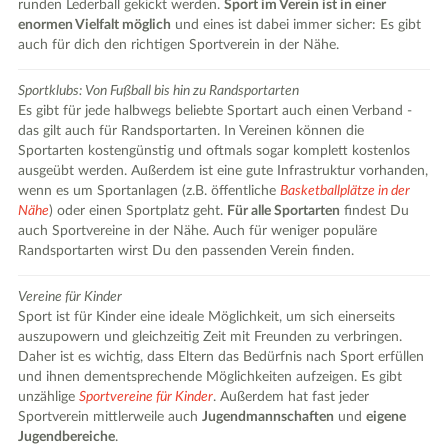
runden Lederball gekickt werden.
Sport im Verein ist in einer
enormen Vielfalt möglich
und eines ist dabei immer sicher: Es gibt
auch für dich den richtigen Sportverein in der Nähe.
Sportklubs: Von Fußball bis hin zu Randsportarten
Es gibt für jede halbwegs beliebte Sportart auch einen Verband -
das gilt auch für Randsportarten. In Vereinen können die
Sportarten kostengünstig und oftmals sogar komplett kostenlos
ausgeübt werden. Außerdem ist eine gute Infrastruktur vorhanden,
wenn es um Sportanlagen (z.B. öffentliche
Basketballplätze in der
Nähe
) oder einen Sportplatz geht.
Für alle Sportarten
findest Du
auch Sportvereine in der Nähe. Auch für weniger populäre
Randsportarten wirst Du den passenden Verein finden.
Vereine für Kinder
Sport ist für Kinder eine ideale Möglichkeit, um sich einerseits
auszupowern und gleichzeitig Zeit mit Freunden zu verbringen.
Daher ist es wichtig, dass Eltern das Bedürfnis nach Sport erfüllen
und ihnen dementsprechende Möglichkeiten aufzeigen. Es gibt
unzählige
Sportvereine für Kinder
. Außerdem hat fast jeder
Sportverein mittlerweile auch
Jugendmannschaften
und
eigene
Jugendbereiche
.