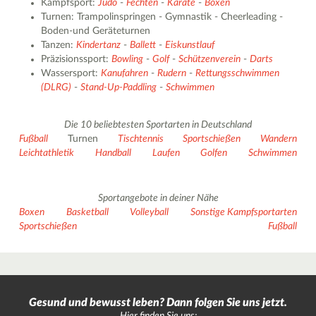
Kampfsport:
Judo
-
Fechten
-
Karate
-
Boxen
Turnen: Trampolinspringen - Gymnastik - Cheerleading -
Boden-und Geräteturnen
Tanzen:
Kindertanz
-
Ballett
-
Eiskunstlauf
Präzisionssport:
Bowling
-
Golf
-
Schützenverein
-
Darts
Wassersport:
Kanufahren
-
Rudern
-
Rettungsschwimmen
(DLRG)
-
Stand-Up-Paddling
-
Schwimmen
Die 10 beliebtesten Sportarten in Deutschland
Fußball
Turnen
Tischtennis
Sportschießen
Wandern
Leichtathletik
Handball
Laufen
Golfen
Schwimmen
Sportangebote in deiner Nähe
Boxen
Basketball
Volleyball
Sonstige Kampfsportarten
Sportschießen
Fußball
Gesund und bewusst leben? Dann folgen Sie uns jetzt.