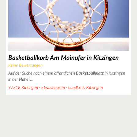
Basketballkorb Am Mainufer in Kitzingen
Keine Bewertungen
2
2
Auf der Suche nach einem öffentlichen
Basketballplatz
in Kitzingen
in der Nähe?…
97318 Kitzingen - Etwashausen - Landkreis Kitzingen
9
3
3