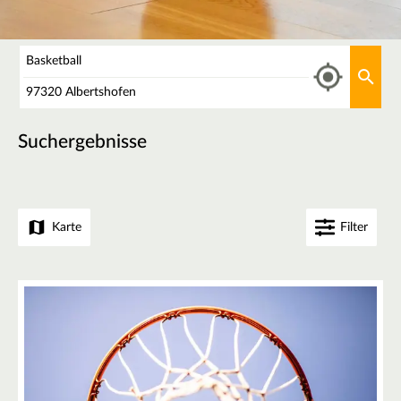
Was
Aktu
Wo
Suchergebnisse
Karte
Filter
+
−
4