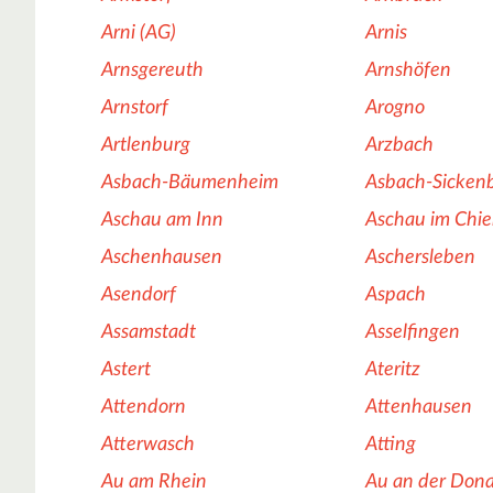
Arni (AG)
Arnis
Arnsgereuth
Arnshöfen
Arnstorf
Arogno
Artlenburg
Arzbach
Asbach-Bäumenheim
Asbach-Sicken
Aschau am Inn
Aschau im Chi
Aschenhausen
Aschersleben
Asendorf
Aspach
Assamstadt
Asselfingen
Astert
Ateritz
Attendorn
Attenhausen
Atterwasch
Atting
Au am Rhein
Au an der Don