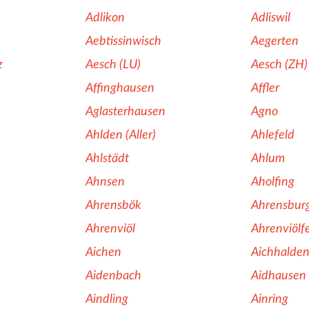
Adlikon
Adliswil
Aebtissinwisch
Aegerten
z
Aesch (LU)
Aesch (ZH)
Affinghausen
Affler
Aglasterhausen
Agno
Ahlden (Aller)
Ahlefeld
Ahlstädt
Ahlum
Ahnsen
Aholfing
Ahrensbök
Ahrensbur
Ahrenviöl
Ahrenviölf
Aichen
Aichhalde
Aidenbach
Aidhausen
Aindling
Ainring