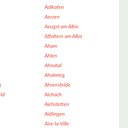
Adlkofen
Aerzen
Aeugst am Albis
Affoltern am Albis
Aham
Ahlen
Ahnatal
Aholming
g
Ahrensfelde
eld
Aichach
n
Aichstetten
Aidlingen
Aire-la-Ville