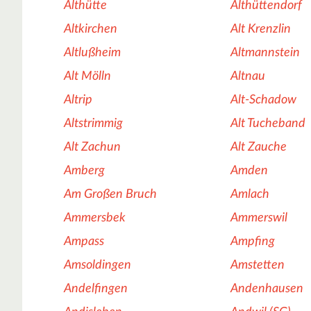
Althütte
Althüttendorf
Altkirchen
Alt Krenzlin
Altlußheim
Altmannstein
Alt Mölln
Altnau
Altrip
Alt-Schadow
Altstrimmig
Alt Tucheband
Alt Zachun
Alt Zauche
Amberg
Amden
Am Großen Bruch
Amlach
Ammersbek
Ammerswil
Ampass
Ampfing
Amsoldingen
Amstetten
Andelfingen
Andenhausen