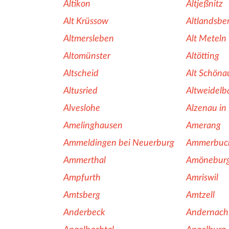
Altikon
Altjeßnitz
Alt Krüssow
Altlandsbe
Altmersleben
Alt Meteln
Altomünster
Altötting
Altscheid
Alt Schöna
Altusried
Altweidelb
Alveslohe
Alzenau in
Amelinghausen
Amerang
Ammeldingen bei Neuerburg
Ammerbuc
Ammerthal
Amönebur
Ampfurth
Amriswil
Amtsberg
Amtzell
Anderbeck
Andernach