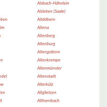
Alsbach-Hähnlein
Alsleben (Saale)
eben
Altdöbern
eim
Altena
n
Altenberg
Altenburg
Altengottern
en
Altenkrempe
Altenmünster
edel
Altenstadt
ow
Alterkülz
fen
Altglietzen
tt
Althornbach