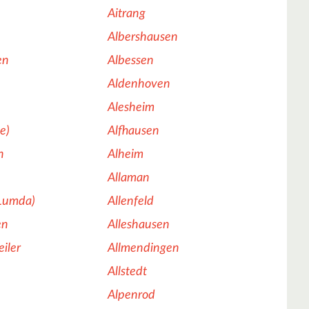
Aitrang
Albershausen
en
Albessen
Aldenhoven
Alesheim
e)
Alfhausen
n
Alheim
Allaman
(Lumda)
Allenfeld
en
Alleshausen
iler
Allmendingen
Allstedt
Alpenrod