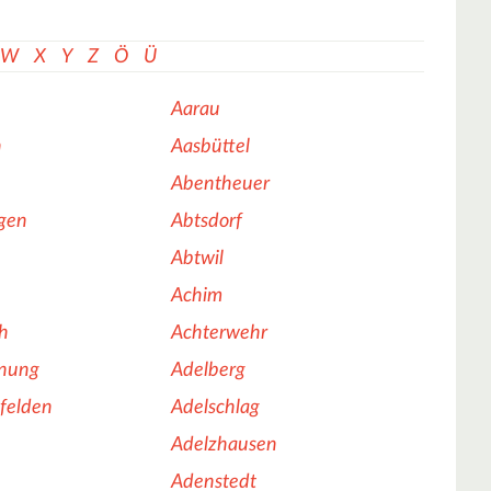
W
X
Y
Z
Ö
Ü
Aarau
n
Aasbüttel
Abentheuer
gen
Abtsdorf
Abtwil
Achim
h
Achterwehr
nung
Adelberg
felden
Adelschlag
Adelzhausen
Adenstedt