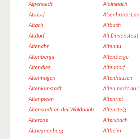
Alperstedt
Alpirsbach
Alsdorf
Alsenbrück-La
Altach
Altbach
Altdorf
Alt Duvenstedt
Altenahr
Altenau
Altenberga
Altenberge
Altendiez
Altendorf
Altenhagen
Altenhausen
Altenkunstadt
Altenmarkt an d
Altenpleen
Altenriet
Altenstadt an der Waldnaab
Altensteig
Alterode
Altersbach
Althegnenberg
Altheim