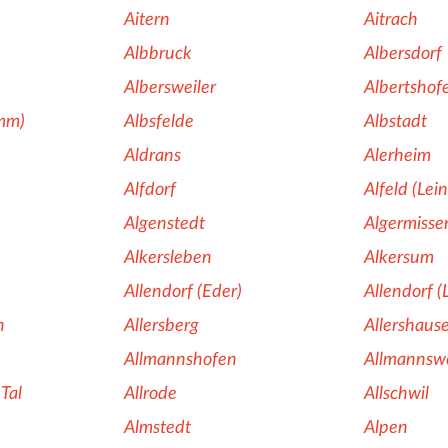
Aitern
Aitrach
Albbruck
Albersdorf
Albersweiler
Albertshof
imm)
Albsfelde
Albstadt
Aldrans
Alerheim
Alfdorf
Alfeld (Lein
Algenstedt
Algermisse
Alkersleben
Alkersum
Allendorf (Eder)
Allendorf 
n
Allersberg
Allershaus
Allmannshofen
Allmannswe
Tal
Allrode
Allschwil
Almstedt
Alpen