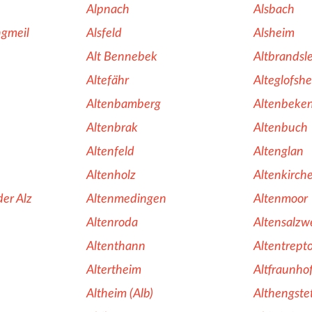
Alpnach
Alsbach
ngmeil
Alsfeld
Alsheim
Alt Bennebek
Altbrandsl
Altefähr
Alteglofsh
Altenbamberg
Altenbeke
Altenbrak
Altenbuch
Altenfeld
Altenglan
Altenholz
Altenkirch
er Alz
Altenmedingen
Altenmoor
Altenroda
Altensalzw
Altenthann
Altentrept
Altertheim
Altfraunho
Altheim (Alb)
Althengste