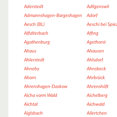
Aderstedt
Adligenswil
Admannshagen-Bargeshagen
Adorf
Aesch (BL)
Aeschi bei Spie
Affalterbach
Affing
Agathenburg
Agethorst
Ahaus
Ahausen
Ahlerstedt
Ahlsdorf
Ahneby
Ahnsbeck
Ahorn
Ahrbrück
Ahrenshagen-Daskow
Ahrenshöft
Aicha vorm Wald
Aichelberg
Aichtal
Aichwald
Aiglsbach
Ailertchen