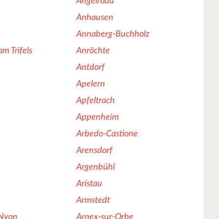
Angelroda
Anhausen
Annaberg-Buchholz
m Trifels
Anröchte
Antdorf
Apelern
Apfeltrach
Appenheim
Arbedo-Castione
Arensdorf
Argenbühl
Aristau
Armstedt
-Nyon
Arnex-sur-Orbe