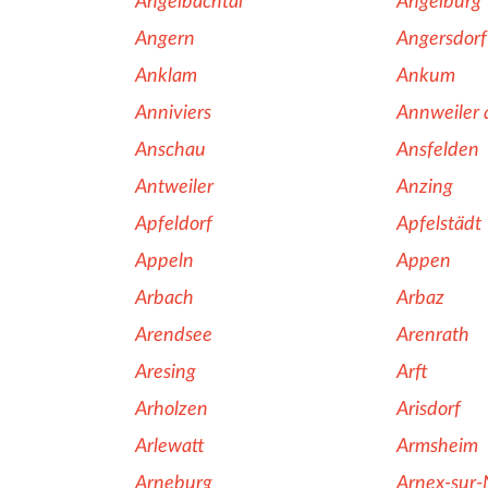
Angelbachtal
Angelburg
Angern
Angersdorf
Anklam
Ankum
Anniviers
Annweiler a
Anschau
Ansfelden
Antweiler
Anzing
Apfeldorf
Apfelstädt
Appeln
Appen
Arbach
Arbaz
Arendsee
Arenrath
Aresing
Arft
Arholzen
Arisdorf
Arlewatt
Armsheim
Arneburg
Arnex-sur