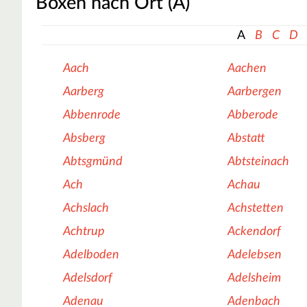
Boxen nach Ort (A)
A
B
C
D
Aach
Aachen
Aarberg
Aarbergen
Abbenrode
Abberode
Absberg
Abstatt
Abtsgmünd
Abtsteinach
Ach
Achau
Achslach
Achstetten
Achtrup
Ackendorf
Adelboden
Adelebsen
Adelsdorf
Adelsheim
Adenau
Adenbach