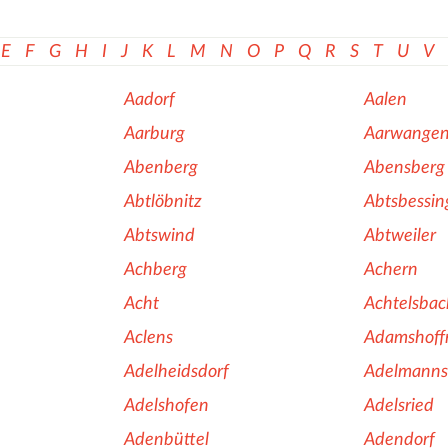
E
F
G
H
I
J
K
L
M
N
O
P
Q
R
S
T
U
V
Aadorf
Aalen
Aarburg
Aarwange
Abenberg
Abensberg
Abtlöbnitz
Abtsbessin
Abtswind
Abtweiler
Achberg
Achern
Acht
Achtelsbac
Aclens
Adamshoff
Adelheidsdorf
Adelmanns
Adelshofen
Adelsried
Adenbüttel
Adendorf