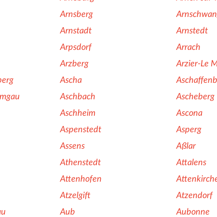
Arnsberg
Arnschwan
Arnstadt
Arnstedt
Arpsdorf
Arrach
Arzberg
Arzier-Le 
berg
Ascha
Aschaffen
emgau
Aschbach
Ascheberg
Aschheim
Ascona
Aspenstedt
Asperg
Assens
Aßlar
Athenstedt
Attalens
Attenhofen
Attenkirch
Atzelgift
Atzendorf
au
Aub
Aubonne