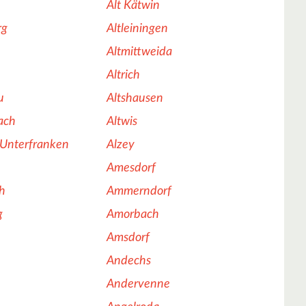
Alt Kätwin
rg
Altleiningen
Altmittweida
Altrich
u
Altshausen
ach
Altwis
 Unterfranken
Alzey
Amesdorf
h
Ammerndorf
g
Amorbach
Amsdorf
Andechs
Andervenne