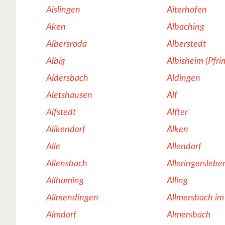
Aislingen
Aiterhofen
Aken
Albaching
Albersroda
Alberstedt
Albig
Albisheim (Pfr
Aldersbach
Aldingen
Aletshausen
Alf
Alfstedt
Alfter
Alikendorf
Alken
Alle
Allendorf
Allensbach
Alleringerslebe
Allhaming
Alling
Allmendingen
Allmersbach im 
Almdorf
Almersbach