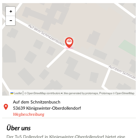
+
−
|
Leaflet
© OpenStreetMap contributors ♥,
tiles generated by protomaps
,
Protomaps
©
OpenStreetMap
Auf dem Schnitzenbusch
53639
Königswinter-Oberdollendorf
Wegbeschreibung
Über uns
Der TuS Dollendorf in Königswinter-Oberdollendorf bietet eine