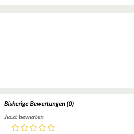
Bisherige Bewertungen (0)
Jetzt bewerten
Bewertung
1
2
3
4
5
Stern
Sterne
Sterne
Sterne
Sterne