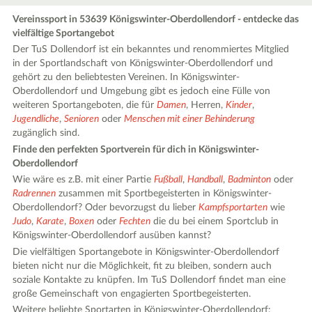
Vereinssport in 53639 Königswinter-Oberdollendorf - entdecke das
vielfältige Sportangebot
Der TuS Dollendorf ist ein bekanntes und renommiertes Mitglied
in der Sportlandschaft von Königswinter-Oberdollendorf und
gehört zu den beliebtesten Vereinen. In Königswinter-
Oberdollendorf und Umgebung gibt es jedoch eine Fülle von
weiteren Sportangeboten, die für
Damen
, Herren,
Kinder
,
Jugendliche
,
Senioren
oder
Menschen mit einer Behinderung
zugänglich sind.
Finde den perfekten Sportverein für dich in Königswinter-
Oberdollendorf
Wie wäre es z.B. mit einer Partie
Fußball
,
Handball
,
Badminton
oder
Radrennen
zusammen mit Sportbegeisterten in Königswinter-
Oberdollendorf? Oder bevorzugst du lieber
Kampfsportarten
wie
Judo
,
Karate
,
Boxen
oder
Fechten
die du bei einem Sportclub in
Königswinter-Oberdollendorf ausüben kannst?
Die vielfältigen Sportangebote in Königswinter-Oberdollendorf
bieten nicht nur die Möglichkeit, fit zu bleiben, sondern auch
soziale Kontakte zu knüpfen. Im TuS Dollendorf findet man eine
große Gemeinschaft von engagierten Sportbegeisterten.
Weitere beliebte Sportarten in Königswinter-Oberdollendorf: