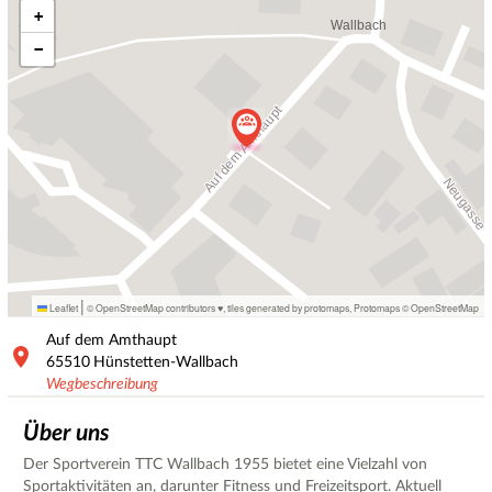
+
−
|
Leaflet
© OpenStreetMap contributors ♥,
tiles generated by protomaps
,
Protomaps
©
OpenStreetMap
Auf dem Amthaupt
65510
Hünstetten-Wallbach
Wegbeschreibung
Über uns
Der Sportverein TTC Wallbach 1955 bietet eine Vielzahl von
Sportaktivitäten an, darunter Fitness und Freizeitsport. Aktuell