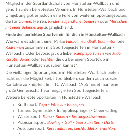
Mitglied in der Sportlandschaft von Hünstetten-Wallbach und
gehört zu den beliebtesten Vereinen. In Hünstetten-Wallbach und
Umgebung gibt es jedoch eine Fülle von weiteren Sportangeboten,
die für
Damen
, Herren,
Kinder
,
Jugendliche
,
Senioren
oder
Menschen
mit einer Behinderung
zugänglich sind.
Finde den perfekten Sportverein für dich in Hünstetten-Wallbach
Wie wäre es z.B. mit einer Partie
Fußball
,
Handball
,
Badminton
oder
Radrennen
zusammen mit Sportbegeisterten in Hünstetten-
Wallbach? Oder bevorzugst du lieber
Kampfsportarten
wie
Judo
,
Karate
,
Boxen
oder
Fechten
die du bei einem Sportclub in
Hünstetten-Wallbach ausüben kannst?
Die vielfältigen Sportangebote in Hünstetten-Wallbach bieten
nicht nur die Möglichkeit, fit zu bleiben, sondern auch soziale
Kontakte zu knüpfen. Im TTC Wallbach 1955 findet man eine
große Gemeinschaft von engagierten Sportbegeisterten.
Weitere beliebte Sportarten in Hünstetten-Wallbach:
Kraftsport:
Yoga
-
Fitness
-
Rehasport
Turnen: Gymnastik - Trampolinspringen - Cheerleading
Wassersport:
Kanu
-
Rudern
-
Rettungsschwimmen
Präzisionssport:
Bowling
-
Golf
-
Sportschießen
-
Darts
Ausdauersport:
Rennradfahren
,
Leichtathletik
,
Triathlon
,