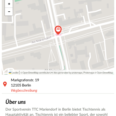
+
−
|
Leaflet
© OpenStreetMap contributors ♥,
tiles generated by protomaps
,
Protomaps
©
OpenStreetMap
Markgrafenstr.
19
12105
Berlin
Wegbeschreibung
Über uns
Der Sportverein TTC Mariendorf in Berlin bietet Tischtennis als
Hauptaktivität an. Tischtennis ist ein beliebter Sport, der sowohl