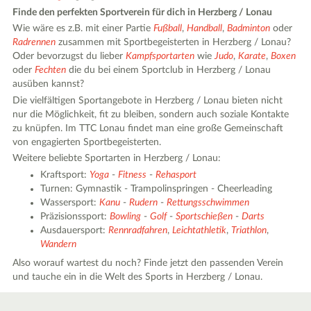
Finde den perfekten Sportverein für dich in Herzberg / Lonau
Wie wäre es z.B. mit einer Partie
Fußball
,
Handball
,
Badminton
oder
Radrennen
zusammen mit Sportbegeisterten in Herzberg / Lonau?
Oder bevorzugst du lieber
Kampfsportarten
wie
Judo
,
Karate
,
Boxen
oder
Fechten
die du bei einem Sportclub in Herzberg / Lonau
ausüben kannst?
Die vielfältigen Sportangebote in Herzberg / Lonau bieten nicht
nur die Möglichkeit, fit zu bleiben, sondern auch soziale Kontakte
zu knüpfen. Im TTC Lonau findet man eine große Gemeinschaft
von engagierten Sportbegeisterten.
Weitere beliebte Sportarten in Herzberg / Lonau:
Kraftsport:
Yoga
-
Fitness
-
Rehasport
Turnen: Gymnastik - Trampolinspringen - Cheerleading
Wassersport:
Kanu
-
Rudern
-
Rettungsschwimmen
Präzisionssport:
Bowling
-
Golf
-
Sportschießen
-
Darts
Ausdauersport:
Rennradfahren
,
Leichtathletik
,
Triathlon
,
Wandern
Also worauf wartest du noch? Finde jetzt den passenden Verein
und tauche ein in die Welt des Sports in Herzberg / Lonau.