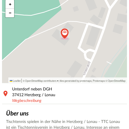
+
−
|
Leaflet
© OpenStreetMap contributors ♥,
tiles generated by protomaps
,
Protomaps
©
OpenStreetMap
Unterdorf neben DGH
37412
Herzberg / Lonau
Wegbeschreibung
Über uns
Tischtennis spielen in der Nähe in Herzberg / Lonau - TTC Lonau
ist ein Tischtennisverein in Herzberg / Lonau. Interesse an einem