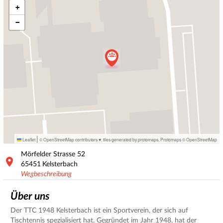
+
−
|
Leaflet
© OpenStreetMap contributors ♥,
tiles generated by protomaps
,
Protomaps
©
OpenStreetMap
Mörfelder Strasse
52
65451
Kelsterbach
Wegbeschreibung
Über uns
Der TTC 1948 Kelsterbach ist ein Sportverein, der sich auf
Tischtennis spezialisiert hat. Gegründet im Jahr 1948, hat der