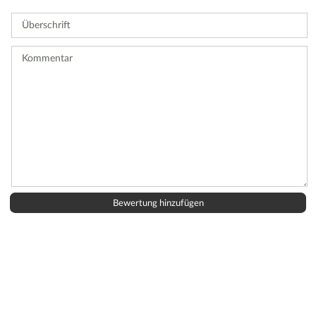
Sie
Überschrift
eine
Bewertung
ab.
Kommentar