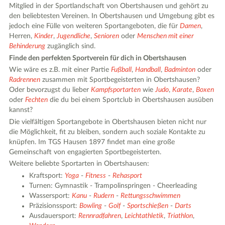
Mitglied in der Sportlandschaft von Obertshausen und gehört zu
den beliebtesten Vereinen. In Obertshausen und Umgebung gibt es
jedoch eine Fülle von weiteren Sportangeboten, die für
Damen
,
Herren,
Kinder
,
Jugendliche
,
Senioren
oder
Menschen mit einer
Behinderung
zugänglich sind.
Finde den perfekten Sportverein für dich in Obertshausen
Wie wäre es z.B. mit einer Partie
Fußball
,
Handball
,
Badminton
oder
Radrennen
zusammen mit Sportbegeisterten in Obertshausen?
Oder bevorzugst du lieber
Kampfsportarten
wie
Judo
,
Karate
,
Boxen
oder
Fechten
die du bei einem Sportclub in Obertshausen ausüben
kannst?
Die vielfältigen Sportangebote in Obertshausen bieten nicht nur
die Möglichkeit, fit zu bleiben, sondern auch soziale Kontakte zu
knüpfen. Im TGS Hausen 1897 findet man eine große
Gemeinschaft von engagierten Sportbegeisterten.
Weitere beliebte Sportarten in Obertshausen:
Kraftsport:
Yoga
-
Fitness
-
Rehasport
Turnen: Gymnastik - Trampolinspringen - Cheerleading
Wassersport:
Kanu
-
Rudern
-
Rettungsschwimmen
Präzisionssport:
Bowling
-
Golf
-
Sportschießen
-
Darts
Ausdauersport:
Rennradfahren
,
Leichtathletik
,
Triathlon
,