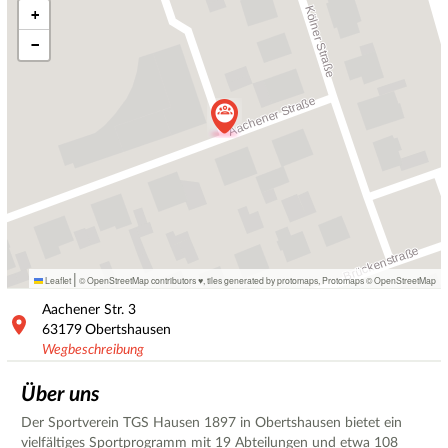
+
−
|
Leaflet
© OpenStreetMap contributors ♥,
tiles generated by protomaps
,
Protomaps
©
OpenStreetMap
Aachener Str.
3
63179
Obertshausen
Wegbeschreibung
Über uns
Der Sportverein TGS Hausen 1897 in Obertshausen bietet ein
vielfältiges Sportprogramm mit 19 Abteilungen und etwa 108