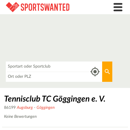
Was
Aktuellen 
Wo
Tennisclub TC Göggingen e. V.
86199
Augsburg
-
Göggingen
Keine Bewertungen