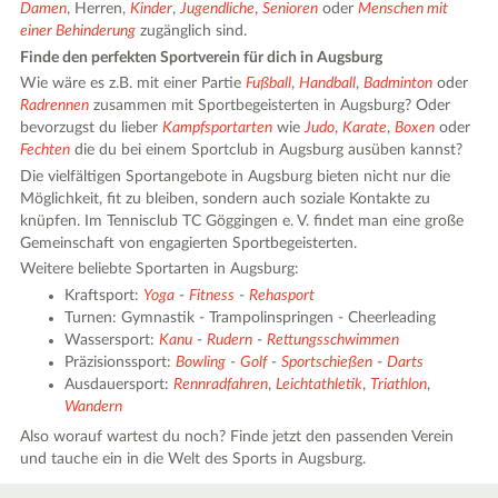
Damen
, Herren,
Kinder
,
Jugendliche
,
Senioren
oder
Menschen mit
einer Behinderung
zugänglich sind.
Finde den perfekten Sportverein für dich in Augsburg
Wie wäre es z.B. mit einer Partie
Fußball
,
Handball
,
Badminton
oder
Radrennen
zusammen mit Sportbegeisterten in Augsburg? Oder
bevorzugst du lieber
Kampfsportarten
wie
Judo
,
Karate
,
Boxen
oder
Fechten
die du bei einem Sportclub in Augsburg ausüben kannst?
Die vielfältigen Sportangebote in Augsburg bieten nicht nur die
Möglichkeit, fit zu bleiben, sondern auch soziale Kontakte zu
knüpfen. Im Tennisclub TC Göggingen e. V. findet man eine große
Gemeinschaft von engagierten Sportbegeisterten.
Weitere beliebte Sportarten in Augsburg:
Kraftsport:
Yoga
-
Fitness
-
Rehasport
Turnen: Gymnastik - Trampolinspringen - Cheerleading
Wassersport:
Kanu
-
Rudern
-
Rettungsschwimmen
Präzisionssport:
Bowling
-
Golf
-
Sportschießen
-
Darts
Ausdauersport:
Rennradfahren
,
Leichtathletik
,
Triathlon
,
Wandern
Also worauf wartest du noch? Finde jetzt den passenden Verein
und tauche ein in die Welt des Sports in Augsburg.