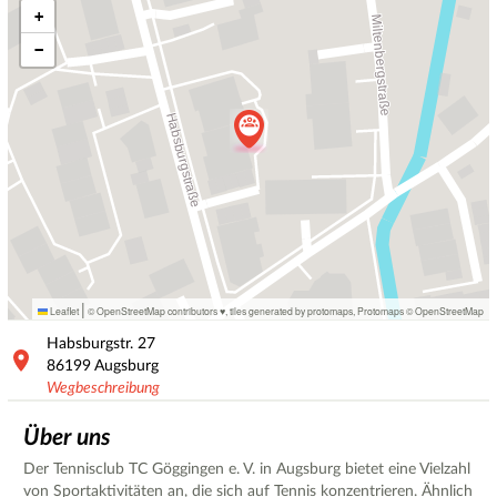
+
−
|
Leaflet
© OpenStreetMap contributors ♥,
tiles generated by protomaps
,
Protomaps
©
OpenStreetMap
Habsburgstr.
27
86199
Augsburg
Wegbeschreibung
Über uns
Der Tennisclub TC Göggingen e. V. in Augsburg bietet eine Vielzahl
von Sportaktivitäten an, die sich auf Tennis konzentrieren. Ähnlich