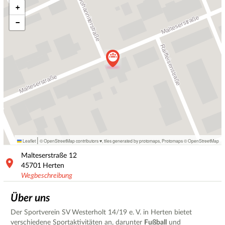
+
−
|
Leaflet
© OpenStreetMap contributors ♥,
tiles generated by protomaps
,
Protomaps
©
OpenStreetMap
Malteserstraße
12
45701
Herten
Wegbeschreibung
Über uns
Der Sportverein SV Westerholt 14/19 e. V. in Herten bietet
verschiedene Sportaktivitäten an, darunter
Fußball
und