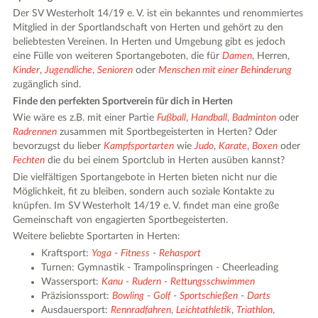
Der SV Westerholt 14/19 e. V. ist ein bekanntes und renommiertes
Mitglied in der Sportlandschaft von Herten und gehört zu den
beliebtesten Vereinen. In Herten und Umgebung gibt es jedoch
eine Fülle von weiteren Sportangeboten, die für
Damen
, Herren,
Kinder
,
Jugendliche
,
Senioren
oder
Menschen mit einer Behinderung
zugänglich sind.
Finde den perfekten Sportverein für dich in Herten
Wie wäre es z.B. mit einer Partie
Fußball
,
Handball
,
Badminton
oder
Radrennen
zusammen mit Sportbegeisterten in Herten? Oder
bevorzugst du lieber
Kampfsportarten
wie
Judo
,
Karate
,
Boxen
oder
Fechten
die du bei einem Sportclub in Herten ausüben kannst?
Die vielfältigen Sportangebote in Herten bieten nicht nur die
Möglichkeit, fit zu bleiben, sondern auch soziale Kontakte zu
knüpfen. Im SV Westerholt 14/19 e. V. findet man eine große
Gemeinschaft von engagierten Sportbegeisterten.
Weitere beliebte Sportarten in Herten:
Kraftsport:
Yoga
-
Fitness
-
Rehasport
Turnen: Gymnastik - Trampolinspringen - Cheerleading
Wassersport:
Kanu
-
Rudern
-
Rettungsschwimmen
Präzisionssport:
Bowling
-
Golf
-
Sportschießen
-
Darts
Ausdauersport:
Rennradfahren
,
Leichtathletik
,
Triathlon
,