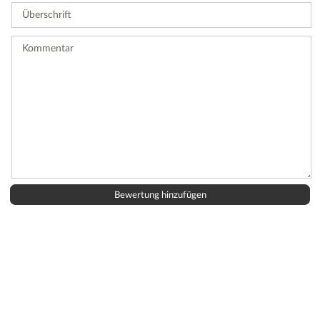
Überschrift
eine
Bewertung
ab.
Kommentar