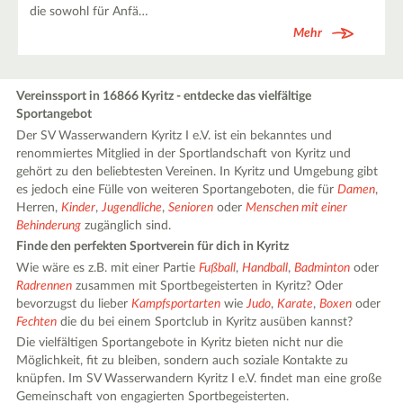
die sowohl für Anfä…
Mehr
Vereinssport in 16866 Kyritz - entdecke das vielfältige
Sportangebot
Der SV Wasserwandern Kyritz I e.V. ist ein bekanntes und
renommiertes Mitglied in der Sportlandschaft von Kyritz und
gehört zu den beliebtesten Vereinen. In Kyritz und Umgebung gibt
es jedoch eine Fülle von weiteren Sportangeboten, die für
Damen
,
Herren,
Kinder
,
Jugendliche
,
Senioren
oder
Menschen mit einer
Behinderung
zugänglich sind.
Finde den perfekten Sportverein für dich in Kyritz
Wie wäre es z.B. mit einer Partie
Fußball
,
Handball
,
Badminton
oder
Radrennen
zusammen mit Sportbegeisterten in Kyritz? Oder
bevorzugst du lieber
Kampfsportarten
wie
Judo
,
Karate
,
Boxen
oder
Fechten
die du bei einem Sportclub in Kyritz ausüben kannst?
Die vielfältigen Sportangebote in Kyritz bieten nicht nur die
Möglichkeit, fit zu bleiben, sondern auch soziale Kontakte zu
knüpfen. Im SV Wasserwandern Kyritz I e.V. findet man eine große
Gemeinschaft von engagierten Sportbegeisterten.