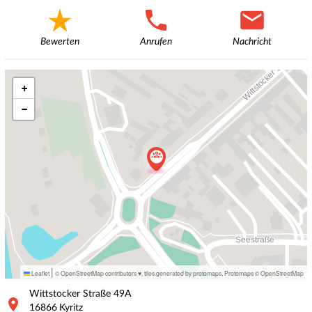
Bewerten
Anrufen
Nachricht
+
−
|
Leaflet
© OpenStreetMap contributors ♥,
tiles generated by protomaps
,
Protomaps
©
OpenStreetMap
Wittstocker Straße
49A
16866
Kyritz