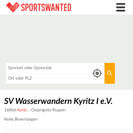
Was
Aktuellen 
Wo
SV Wasserwandern Kyritz I e.V.
16866
Kyritz
- Ostprignitz-Ruppin
Keine Bewertungen