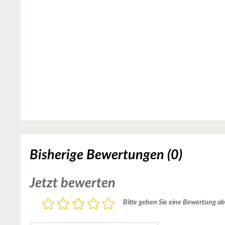
Bisherige Bewertungen (0)
Jetzt bewerten
Bewertung
Bitte geben Sie eine Bewertung ab
1
2
3
4
5
Stern
Sterne
Sterne
Sterne
Sterne