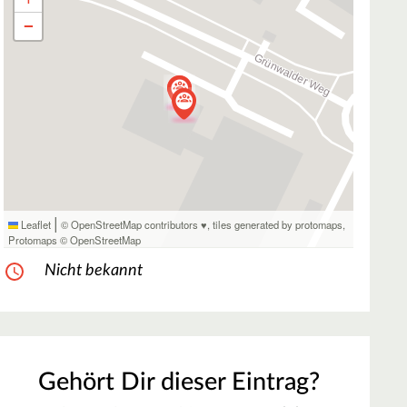
−
|
Leaflet
© OpenStreetMap contributors ♥,
tiles generated by protomaps
,
Protomaps
©
OpenStreetMap
Nicht bekannt
Gehört Dir dieser Eintrag?