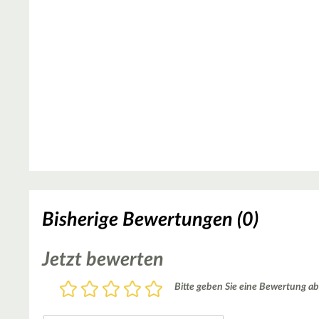
Bisherige Bewertungen (0)
Jetzt bewerten
Bewertung
Bitte geben Sie eine Bewertung ab
1
2
3
4
5
Stern
Sterne
Sterne
Sterne
Sterne