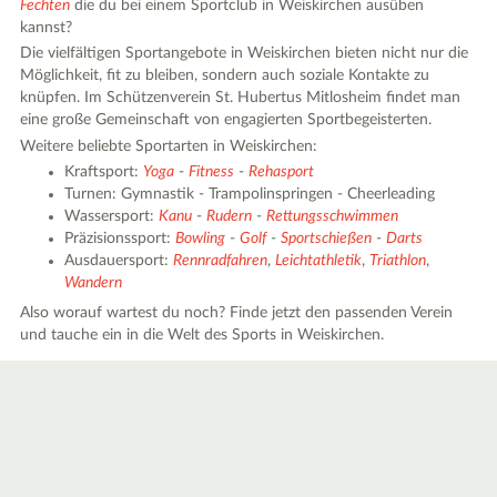
Fechten
die du bei einem Sportclub in Weiskirchen ausüben
kannst?
Die vielfältigen Sportangebote in Weiskirchen bieten nicht nur die
Möglichkeit, fit zu bleiben, sondern auch soziale Kontakte zu
knüpfen. Im Schützenverein St. Hubertus Mitlosheim findet man
eine große Gemeinschaft von engagierten Sportbegeisterten.
Weitere beliebte Sportarten in Weiskirchen:
Kraftsport:
Yoga
-
Fitness
-
Rehasport
Turnen: Gymnastik - Trampolinspringen - Cheerleading
Wassersport:
Kanu
-
Rudern
-
Rettungsschwimmen
Präzisionssport:
Bowling
-
Golf
-
Sportschießen
-
Darts
Ausdauersport:
Rennradfahren
,
Leichtathletik
,
Triathlon
,
Wandern
Also worauf wartest du noch? Finde jetzt den passenden Verein
und tauche ein in die Welt des Sports in Weiskirchen.