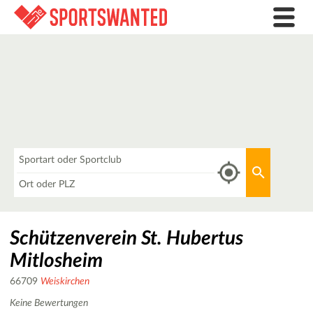
Was
Aktuellen 
Wo
Schützenverein St. Hubertus
Mitlosheim
66709
Weiskirchen
Keine Bewertungen