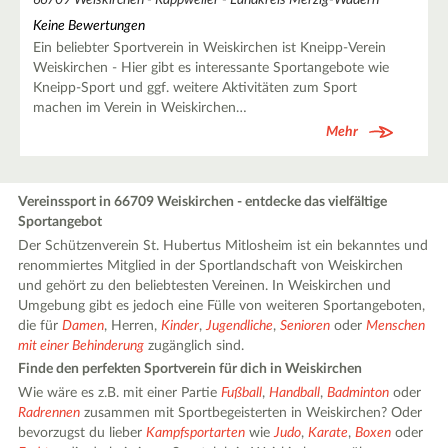
66709 Weiskirchen - Rappweiler - Landkreis Merzig-Wadern
Keine Bewertungen
Ein beliebter Sportverein in Weiskirchen ist Kneipp-Verein
Weiskirchen - Hier gibt es interessante Sportangebote wie
Kneipp-Sport und ggf. weitere Aktivitäten zum Sport
machen im Verein in Weiskirchen…
Mehr
Vereinssport in 66709 Weiskirchen - entdecke das vielfältige
Sportangebot
Der Schützenverein St. Hubertus Mitlosheim ist ein bekanntes und
renommiertes Mitglied in der Sportlandschaft von Weiskirchen
und gehört zu den beliebtesten Vereinen. In Weiskirchen und
Umgebung gibt es jedoch eine Fülle von weiteren Sportangeboten,
die für
Damen
, Herren,
Kinder
,
Jugendliche
,
Senioren
oder
Menschen
mit einer Behinderung
zugänglich sind.
Finde den perfekten Sportverein für dich in Weiskirchen
Wie wäre es z.B. mit einer Partie
Fußball
,
Handball
,
Badminton
oder
Radrennen
zusammen mit Sportbegeisterten in Weiskirchen? Oder
bevorzugst du lieber
Kampfsportarten
wie
Judo
,
Karate
,
Boxen
oder