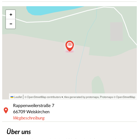
+
−
|
Leaflet
© OpenStreetMap contributors ♥,
tiles generated by protomaps
,
Protomaps
©
OpenStreetMap
Rappenweilerstraße
7
66709
Weiskirchen
Wegbeschreibung
Über uns