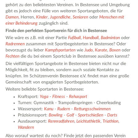
gehört zu den beliebtesten Vereinen. In Bestensee und Umgebung
gibt es jedoch eine Fülle von weiteren Sportangeboten, die für
Damen
, Herren,
Kinder
,
Jugendliche
,
Senioren
oder
Menschen mit
einer Behinderung
zugänglich sind.
Finde den perfekten Sportverein für dich in Bestensee
Wie wäre es z.B. mit einer Partie
Fußball
,
Handball
,
Badminton
oder
Radrennen
zusammen mit Sportbegeisterten in Bestensee? Oder
bevorzugst du lieber
Kampfsportarten
wie
Judo
,
Karate
,
Boxen
oder
Fechten
die du bei einem Sportclub in Bestensee ausüben kannst?
Die vielfältigen Sportangebote in Bestensee bieten nicht nur die
Möglichkeit, fit zu bleiben, sondern auch soziale Kontakte zu
knüpfen. Im Schützenverein Bestensee e.V. findet man eine große
Gemeinschaft von engagierten Sportbegeisterten.
Weitere beliebte Sportarten in Bestensee:
Kraftsport:
Yoga
-
Fitness
-
Rehasport
Turnen: Gymnastik - Trampolinspringen - Cheerleading
Wassersport:
Kanu
-
Rudern
-
Rettungsschwimmen
Präzisionssport:
Bowling
-
Golf
-
Sportschießen
-
Darts
Ausdauersport:
Rennradfahren
,
Leichtathletik
,
Triathlon
,
Wandern
Also worauf wartest du noch? Finde jetzt den passenden Verein