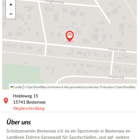
+
−
|
Leaflet
© OpenStreetMap contributors ♥,
tiles generated by protomaps
,
Protomaps
©
OpenStreetMap
Heideweg
15
15741
Bestensee
Wegbeschreibung
Über uns
Schützenverein Bestensee e.V. ist ein Sportverein in Bestensee im
Landkreis Dahme-Spreewald für Sportschießen, und ggf. weitere