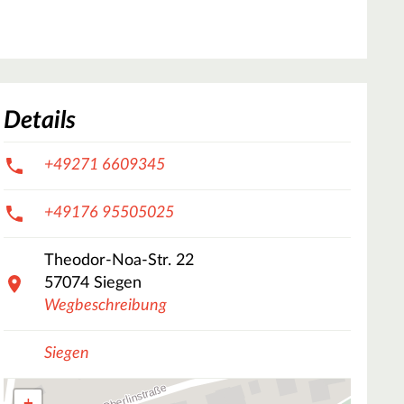
Details
+49271 6609345
+49176 95505025
Theodor-Noa-Str.
22
57074
Siegen
Wegbeschreibung
Siegen
+