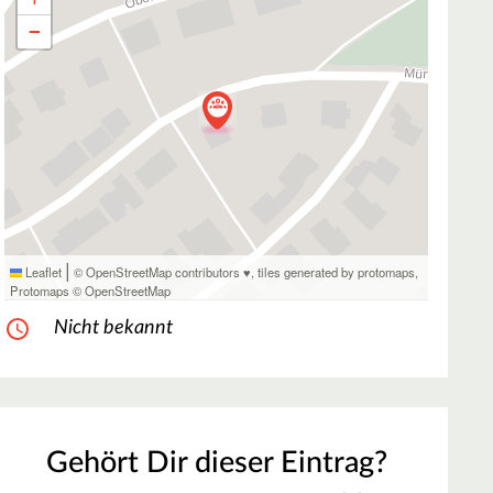
−
|
Leaflet
© OpenStreetMap contributors ♥,
tiles generated by protomaps
,
Protomaps
©
OpenStreetMap
Nicht bekannt
Gehört Dir dieser Eintrag?