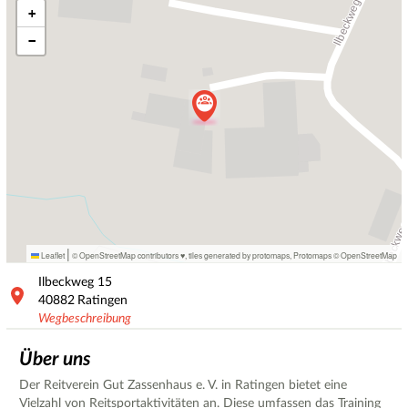
+
−
|
Leaflet
© OpenStreetMap contributors ♥,
tiles generated by protomaps
,
Protomaps
©
OpenStreetMap
Ilbeckweg
15
40882
Ratingen
Wegbeschreibung
Über uns
Der Reitverein Gut Zassenhaus e. V. in Ratingen bietet eine
Vielzahl von Reitsportaktivitäten an. Diese umfassen das Training