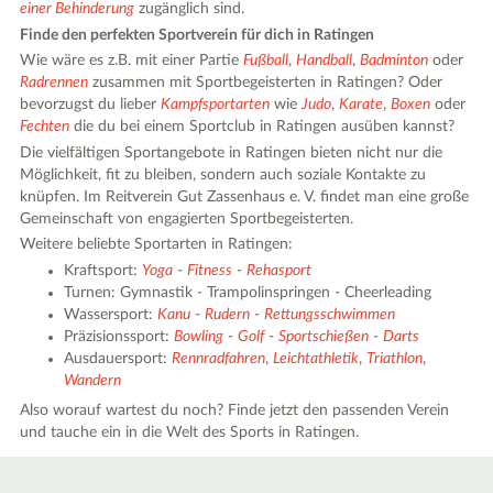
einer Behinderung
zugänglich sind.
Finde den perfekten Sportverein für dich in Ratingen
Wie wäre es z.B. mit einer Partie
Fußball
,
Handball
,
Badminton
oder
Radrennen
zusammen mit Sportbegeisterten in Ratingen? Oder
bevorzugst du lieber
Kampfsportarten
wie
Judo
,
Karate
,
Boxen
oder
Fechten
die du bei einem Sportclub in Ratingen ausüben kannst?
Die vielfältigen Sportangebote in Ratingen bieten nicht nur die
Möglichkeit, fit zu bleiben, sondern auch soziale Kontakte zu
knüpfen. Im Reitverein Gut Zassenhaus e. V. findet man eine große
Gemeinschaft von engagierten Sportbegeisterten.
Weitere beliebte Sportarten in Ratingen:
Kraftsport:
Yoga
-
Fitness
-
Rehasport
Turnen: Gymnastik - Trampolinspringen - Cheerleading
Wassersport:
Kanu
-
Rudern
-
Rettungsschwimmen
Präzisionssport:
Bowling
-
Golf
-
Sportschießen
-
Darts
Ausdauersport:
Rennradfahren
,
Leichtathletik
,
Triathlon
,
Wandern
Also worauf wartest du noch? Finde jetzt den passenden Verein
und tauche ein in die Welt des Sports in Ratingen.