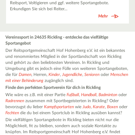
Reitsport, Voltigieren und ggf. weitere Sportangebote.
Erkundigen Sie sich bei Reiter…
Mehr
Vereinssport in 24635 Rickling - entdecke das vielfältige
Sportangebot
Der Reitsportgemeinschaft Hof Hohenberg e.V. ist ein bekanntes
und renommiertes Mitglied in der Sportlandschaft von Rickling
und gehört zu den beliebtesten Vereinen. In Rickling und
Umgebung gibt es jedoch eine Fülle von weiteren Sportangeboten,
die für
Damen
, Herren,
Kinder
,
Jugendliche
,
Senioren
oder
Menschen
mit einer Behinderung
zugänglich sind.
Finde den perfekten Sportverein für dich in Rickling
Wie wäre es z.B. mit einer Partie
Fußball
,
Handball
,
Badminton
oder
Radrennen
zusammen mit Sportbegeisterten in Rickling? Oder
bevorzugst du lieber
Kampfsportarten
wie
Judo
,
Karate
,
Boxen
oder
Fechten
die du bei einem Sportclub in Rickling ausüben kannst?
Die vielfältigen Sportangebote in Rickling bieten nicht nur die
Möglichkeit, fit zu bleiben, sondern auch soziale Kontakte zu
knüpfen. Im Reitsportgemeinschaft Hof Hohenberg e.V. findet