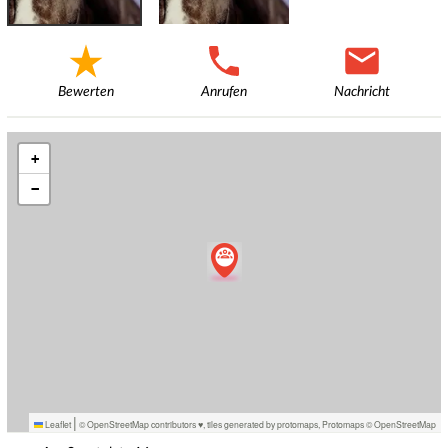
Bewerten
Anrufen
Nachricht
+
−
|
Leaflet
© OpenStreetMap contributors ♥,
tiles generated by protomaps
,
Protomaps
©
OpenStreetMap