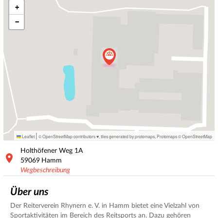
+
−
|
Leaflet
© OpenStreetMap contributors ♥,
tiles generated by protomaps
,
Protomaps
©
OpenStreetMap
Holthöfener Weg
1A
59069
Hamm
Wegbeschreibung
Über uns
Der Reiterverein Rhynern e. V. in Hamm bietet eine Vielzahl von
Sportaktivitäten im Bereich des Reitsports an. Dazu gehören