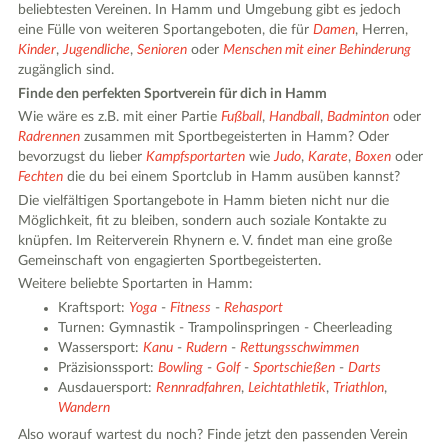
beliebtesten Vereinen. In Hamm und Umgebung gibt es jedoch
eine Fülle von weiteren Sportangeboten, die für
Damen
, Herren,
Kinder
,
Jugendliche
,
Senioren
oder
Menschen mit einer Behinderung
zugänglich sind.
Finde den perfekten Sportverein für dich in Hamm
Wie wäre es z.B. mit einer Partie
Fußball
,
Handball
,
Badminton
oder
Radrennen
zusammen mit Sportbegeisterten in Hamm? Oder
bevorzugst du lieber
Kampfsportarten
wie
Judo
,
Karate
,
Boxen
oder
Fechten
die du bei einem Sportclub in Hamm ausüben kannst?
Die vielfältigen Sportangebote in Hamm bieten nicht nur die
Möglichkeit, fit zu bleiben, sondern auch soziale Kontakte zu
knüpfen. Im Reiterverein Rhynern e. V. findet man eine große
Gemeinschaft von engagierten Sportbegeisterten.
Weitere beliebte Sportarten in Hamm:
Kraftsport:
Yoga
-
Fitness
-
Rehasport
Turnen: Gymnastik - Trampolinspringen - Cheerleading
Wassersport:
Kanu
-
Rudern
-
Rettungsschwimmen
Präzisionssport:
Bowling
-
Golf
-
Sportschießen
-
Darts
Ausdauersport:
Rennradfahren
,
Leichtathletik
,
Triathlon
,
Wandern
Also worauf wartest du noch? Finde jetzt den passenden Verein