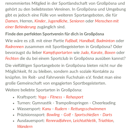
renommiertes Mitglied in der Sportlandschaft von Großpösna und
gehört zu den beliebtesten Vereinen. In Großpösna und Umgebung
gibt es jedoch eine Fülle von weiteren Sportangeboten, die für
Damen
, Herren,
Kinder
,
Jugendliche
,
Senioren
oder
Menschen mit
einer Behinderung
zugänglich sind.
Finde den perfekten Sportverein für dich in Großpösna
Wie wäre es z.B. mit einer Partie
Fußball
,
Handball
,
Badminton
oder
Radrennen
zusammen mit Sportbegeisterten in Großpösna? Oder
bevorzugst du lieber
Kampfsportarten
wie
Judo
,
Karate
,
Boxen
oder
Fechten
die du bei einem Sportclub in Großpösna ausüben kannst?
Die vielfältigen Sportangebote in Großpösna bieten nicht nur die
Möglichkeit, fit zu bleiben, sondern auch soziale Kontakte zu
knüpfen. Im Reit- und Fahrverein Fuchshain e.V. findet man eine
große Gemeinschaft von engagierten Sportbegeisterten.
Weitere beliebte Sportarten in Großpösna:
Kraftsport:
Yoga
-
Fitness
-
Rehasport
Turnen: Gymnastik - Trampolinspringen - Cheerleading
Wassersport:
Kanu
-
Rudern
-
Rettungsschwimmen
Präzisionssport:
Bowling
-
Golf
-
Sportschießen
-
Darts
Ausdauersport:
Rennradfahren
,
Leichtathletik
,
Triathlon
,
Wandern