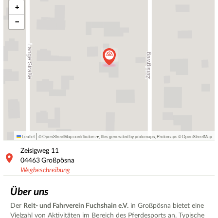
+
−
|
Leaflet
© OpenStreetMap contributors ♥,
tiles generated by protomaps
,
Protomaps
©
OpenStreetMap
Zeisigweg
11
04463
Großpösna
Wegbeschreibung
Über uns
Der
Reit- und Fahrverein Fuchshain e.V.
in Großpösna bietet eine
Vielzahl von Aktivitäten im Bereich des Pferdesports an. Typische