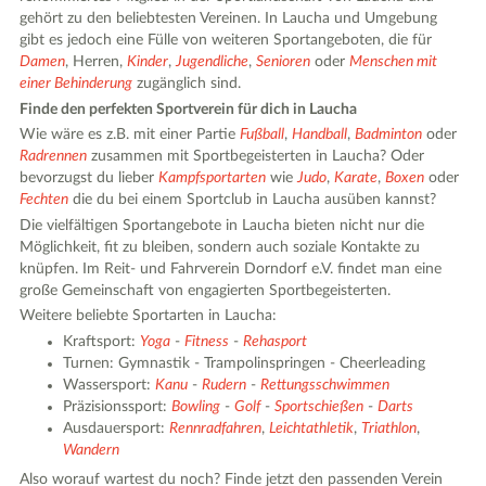
gehört zu den beliebtesten Vereinen. In Laucha und Umgebung
gibt es jedoch eine Fülle von weiteren Sportangeboten, die für
Damen
, Herren,
Kinder
,
Jugendliche
,
Senioren
oder
Menschen mit
einer Behinderung
zugänglich sind.
Finde den perfekten Sportverein für dich in Laucha
Wie wäre es z.B. mit einer Partie
Fußball
,
Handball
,
Badminton
oder
Radrennen
zusammen mit Sportbegeisterten in Laucha? Oder
bevorzugst du lieber
Kampfsportarten
wie
Judo
,
Karate
,
Boxen
oder
Fechten
die du bei einem Sportclub in Laucha ausüben kannst?
Die vielfältigen Sportangebote in Laucha bieten nicht nur die
Möglichkeit, fit zu bleiben, sondern auch soziale Kontakte zu
knüpfen. Im Reit- und Fahrverein Dorndorf e.V. findet man eine
große Gemeinschaft von engagierten Sportbegeisterten.
Weitere beliebte Sportarten in Laucha:
Kraftsport:
Yoga
-
Fitness
-
Rehasport
Turnen: Gymnastik - Trampolinspringen - Cheerleading
Wassersport:
Kanu
-
Rudern
-
Rettungsschwimmen
Präzisionssport:
Bowling
-
Golf
-
Sportschießen
-
Darts
Ausdauersport:
Rennradfahren
,
Leichtathletik
,
Triathlon
,
Wandern
Also worauf wartest du noch? Finde jetzt den passenden Verein