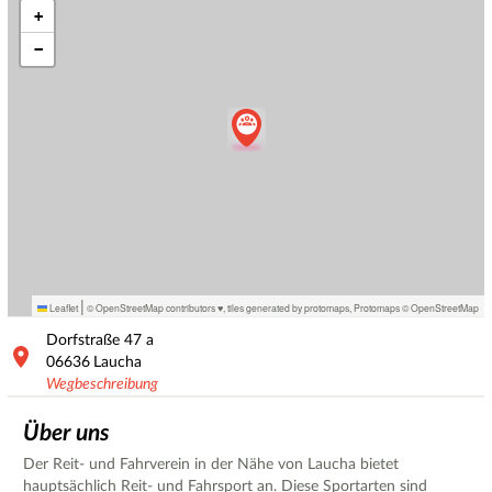
+
−
|
Leaflet
© OpenStreetMap contributors ♥,
tiles generated by protomaps
,
Protomaps
©
OpenStreetMap
Dorfstraße
47 a
06636
Laucha
Wegbeschreibung
Über uns
Der Reit- und Fahrverein in der Nähe von Laucha bietet
hauptsächlich Reit- und Fahrsport an. Diese Sportarten sind