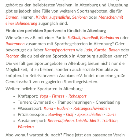
gehört zu den beliebtesten Vereinen. In Altenburg und Umgebung
gibt es jedoch eine Fülle von weiteren Sportangeboten, die für
Damen
, Herren,
Kinder
,
Jugendliche
,
Senioren
oder
Menschen mit
einer Behinderung
zugänglich sind.
Finde den perfekten Sportverein für dich in Altenburg
Wie wäre es z.B. mit einer Partie
Fußball
,
Handball
,
Badminton
oder
Radrennen
zusammen mit Sportbegeisterten in Altenburg? Oder
bevorzugst du lieber
Kampfsportarten
wie
Judo
,
Karate
,
Boxen
oder
Fechten
die du bei einem Sportclub in Altenburg ausüben kannst?
Die vielfältigen Sportangebote in Altenburg bieten nicht nur die
Möglichkeit, fit zu bleiben, sondern auch soziale Kontakte zu
knüpfen. Im Reit-Fahrverein Arabians e.V. findet man eine große
Gemeinschaft von engagierten Sportbegeisterten.
Weitere beliebte Sportarten in Altenburg:
Kraftsport:
Yoga
-
Fitness
-
Rehasport
Turnen: Gymnastik - Trampolinspringen - Cheerleading
Wassersport:
Kanu
-
Rudern
-
Rettungsschwimmen
Präzisionssport:
Bowling
-
Golf
-
Sportschießen
-
Darts
Ausdauersport:
Rennradfahren
,
Leichtathletik
,
Triathlon
,
Wandern
Also worauf wartest du noch? Finde jetzt den passenden Verein