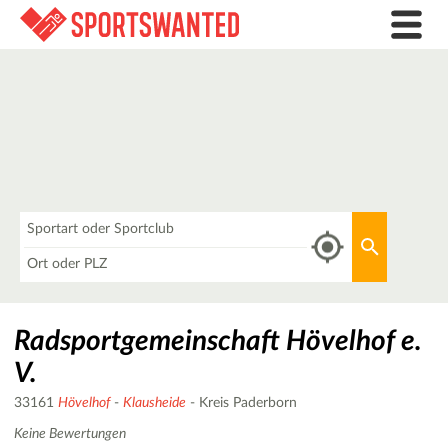
Was
Aktuellen 
Wo
Radsportgemeinschaft Hövelhof e.
V.
33161
Hövelhof
-
Klausheide
- Kreis Paderborn
Keine Bewertungen