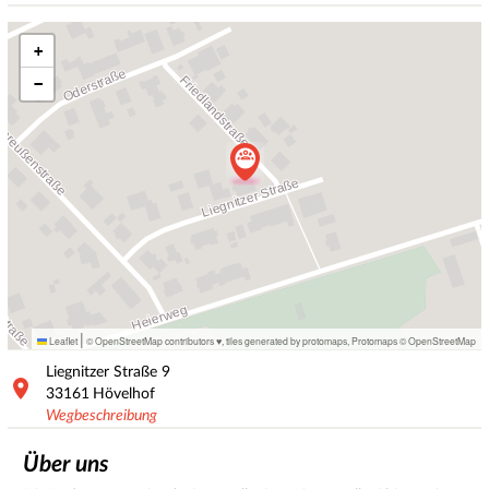
+
−
|
Leaflet
© OpenStreetMap contributors ♥,
tiles generated by protomaps
,
Protomaps
©
OpenStreetMap
Liegnitzer Straße
9
33161
Hövelhof
Wegbeschreibung
Über uns