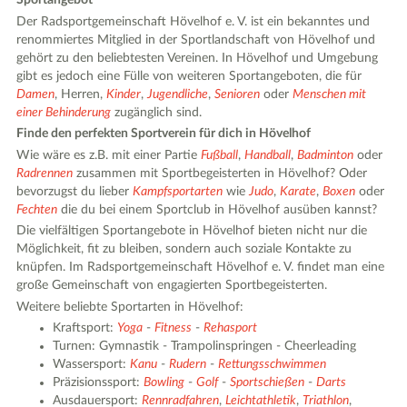
Sportangebot
Der Radsportgemeinschaft Hövelhof e. V. ist ein bekanntes und
renommiertes Mitglied in der Sportlandschaft von Hövelhof und
gehört zu den beliebtesten Vereinen. In Hövelhof und Umgebung
gibt es jedoch eine Fülle von weiteren Sportangeboten, die für
Damen
, Herren,
Kinder
,
Jugendliche
,
Senioren
oder
Menschen mit
einer Behinderung
zugänglich sind.
Finde den perfekten Sportverein für dich in Hövelhof
Wie wäre es z.B. mit einer Partie
Fußball
,
Handball
,
Badminton
oder
Radrennen
zusammen mit Sportbegeisterten in Hövelhof? Oder
bevorzugst du lieber
Kampfsportarten
wie
Judo
,
Karate
,
Boxen
oder
Fechten
die du bei einem Sportclub in Hövelhof ausüben kannst?
Die vielfältigen Sportangebote in Hövelhof bieten nicht nur die
Möglichkeit, fit zu bleiben, sondern auch soziale Kontakte zu
knüpfen. Im Radsportgemeinschaft Hövelhof e. V. findet man eine
große Gemeinschaft von engagierten Sportbegeisterten.
Weitere beliebte Sportarten in Hövelhof:
Kraftsport:
Yoga
-
Fitness
-
Rehasport
Turnen: Gymnastik - Trampolinspringen - Cheerleading
Wassersport:
Kanu
-
Rudern
-
Rettungsschwimmen
Präzisionssport:
Bowling
-
Golf
-
Sportschießen
-
Darts
Ausdauersport:
Rennradfahren
,
Leichtathletik
,
Triathlon
,