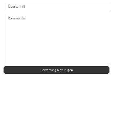
Sie
Überschrift
eine
Bewertung
ab.
Kommentar