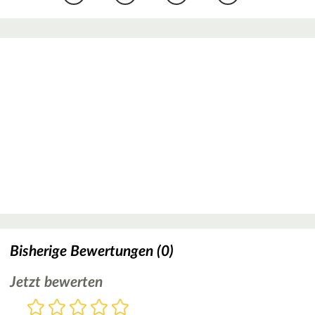
Bisherige Bewertungen (0)
Jetzt bewerten
Bewertung
1
2
3
4
5