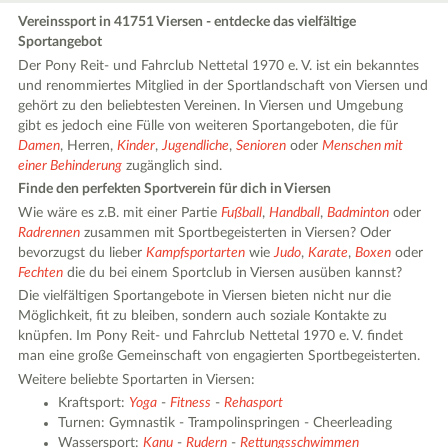
Vereinssport in 41751 Viersen - entdecke das vielfältige
Sportangebot
Der Pony Reit- und Fahrclub Nettetal 1970 e. V. ist ein bekanntes
und renommiertes Mitglied in der Sportlandschaft von Viersen und
gehört zu den beliebtesten Vereinen. In Viersen und Umgebung
gibt es jedoch eine Fülle von weiteren Sportangeboten, die für
Damen
, Herren,
Kinder
,
Jugendliche
,
Senioren
oder
Menschen mit
einer Behinderung
zugänglich sind.
Finde den perfekten Sportverein für dich in Viersen
Wie wäre es z.B. mit einer Partie
Fußball
,
Handball
,
Badminton
oder
Radrennen
zusammen mit Sportbegeisterten in Viersen? Oder
bevorzugst du lieber
Kampfsportarten
wie
Judo
,
Karate
,
Boxen
oder
Fechten
die du bei einem Sportclub in Viersen ausüben kannst?
Die vielfältigen Sportangebote in Viersen bieten nicht nur die
Möglichkeit, fit zu bleiben, sondern auch soziale Kontakte zu
knüpfen. Im Pony Reit- und Fahrclub Nettetal 1970 e. V. findet
man eine große Gemeinschaft von engagierten Sportbegeisterten.
Weitere beliebte Sportarten in Viersen:
Kraftsport:
Yoga
-
Fitness
-
Rehasport
Turnen: Gymnastik - Trampolinspringen - Cheerleading
Wassersport:
Kanu
-
Rudern
-
Rettungsschwimmen