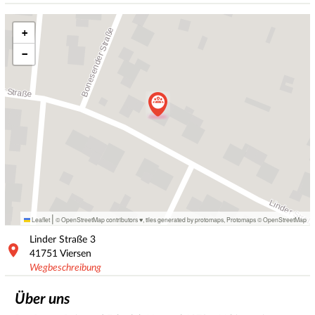
+
−
|
Leaflet
© OpenStreetMap contributors ♥,
tiles generated by protomaps
,
Protomaps
©
OpenStreetMap
Linder Straße
3
41751
Viersen
Wegbeschreibung
Über uns