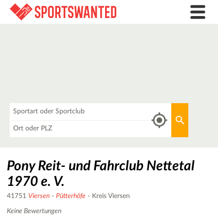
Was
Aktuellen 
Wo
Pony Reit- und Fahrclub Nettetal
1970 e. V.
41751
Viersen
-
Pütterhöfe
- Kreis Viersen
Keine Bewertungen