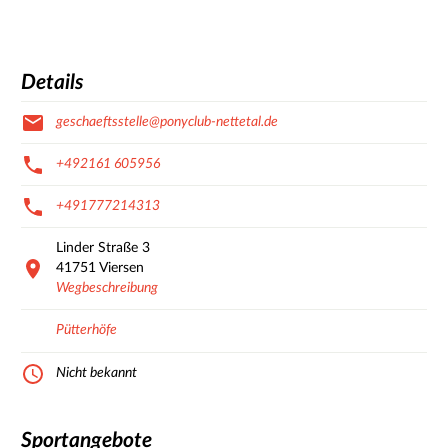
Details
geschaeftsstelle@ponyclub-nettetal.de
+492161 605956
+491777214313
Linder Straße
3
41751
Viersen
Wegbeschreibung
Pütterhöfe
Nicht bekannt
Sportangebote