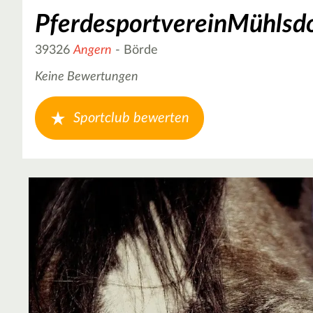
PferdesportvereinMühlsdo
39326
Angern
- Börde
Keine Bewertungen
Sportclub bewerten