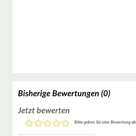
Bisherige Bewertungen (0)
Jetzt bewerten
Bewertung
Bitte geben Sie eine Bewertung ab
1
2
3
4
5
Stern
Sterne
Sterne
Sterne
Sterne