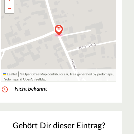
−
|
Leaflet
© OpenStreetMap contributors ♥,
tiles generated by protomaps
,
Protomaps
©
OpenStreetMap
Nicht bekannt
Gehört Dir dieser Eintrag?