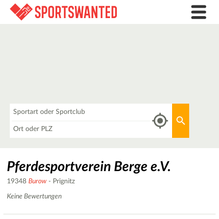
Was
Aktuellen 
Wo
Pferdesportverein Berge e.V.
19348
Burow
- Prignitz
Keine Bewertungen