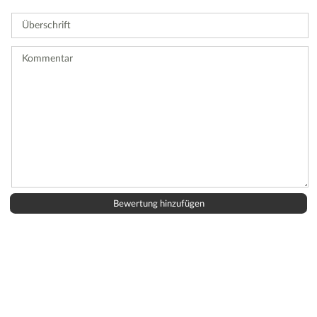
Sie
Überschrift
eine
Bewertung
ab.
Kommentar