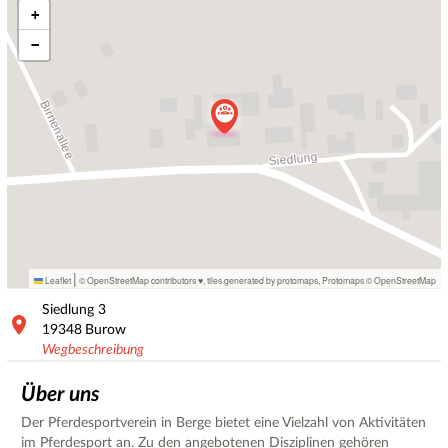
+
−
|
Leaflet
© OpenStreetMap contributors ♥,
tiles generated by protomaps
,
Protomaps
©
OpenStreetMap
Siedlung
3
19348
Burow
Wegbeschreibung
Über uns
Der Pferdesportverein in Berge bietet eine Vielzahl von Aktivitäten
im Pferdesport an. Zu den angebotenen Disziplinen gehören