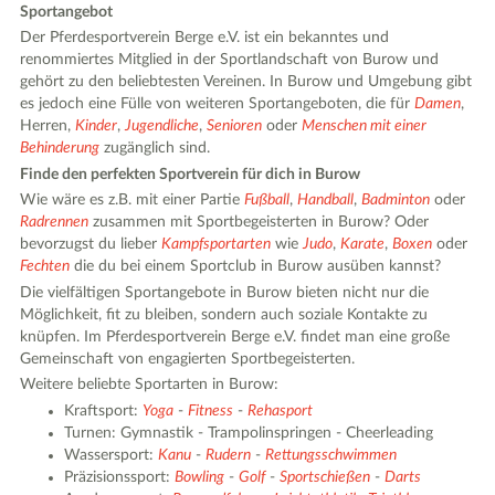
Sportangebot
Der Pferdesportverein Berge e.V. ist ein bekanntes und
renommiertes Mitglied in der Sportlandschaft von Burow und
gehört zu den beliebtesten Vereinen. In Burow und Umgebung gibt
es jedoch eine Fülle von weiteren Sportangeboten, die für
Damen
,
Herren,
Kinder
,
Jugendliche
,
Senioren
oder
Menschen mit einer
Behinderung
zugänglich sind.
Finde den perfekten Sportverein für dich in Burow
Wie wäre es z.B. mit einer Partie
Fußball
,
Handball
,
Badminton
oder
Radrennen
zusammen mit Sportbegeisterten in Burow? Oder
bevorzugst du lieber
Kampfsportarten
wie
Judo
,
Karate
,
Boxen
oder
Fechten
die du bei einem Sportclub in Burow ausüben kannst?
Die vielfältigen Sportangebote in Burow bieten nicht nur die
Möglichkeit, fit zu bleiben, sondern auch soziale Kontakte zu
knüpfen. Im Pferdesportverein Berge e.V. findet man eine große
Gemeinschaft von engagierten Sportbegeisterten.
Weitere beliebte Sportarten in Burow:
Kraftsport:
Yoga
-
Fitness
-
Rehasport
Turnen: Gymnastik - Trampolinspringen - Cheerleading
Wassersport:
Kanu
-
Rudern
-
Rettungsschwimmen
Präzisionssport:
Bowling
-
Golf
-
Sportschießen
-
Darts