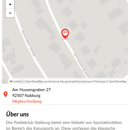
+
−
|
Leaflet
© OpenStreetMap contributors ♥,
tiles generated by protomaps
,
Protomaps
©
OpenStreetMap
Am Hussengraben
27
92507
Nabburg
Wegbeschreibung
Über uns
Der Paddelclub Nabburg bietet eine Vielzahl von Sportaktivitäten
im Bereich des Kanusports an. Diese umfassen das klassische