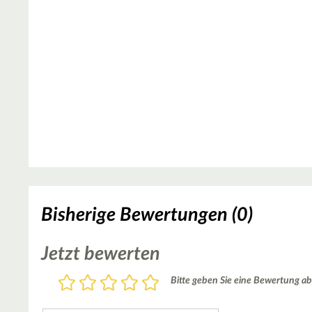
Bisherige Bewertungen (0)
Jetzt bewerten
Bewertung
Bitte geben Sie eine Bewertung ab
1
2
3
4
5
Stern
Sterne
Sterne
Sterne
Sterne