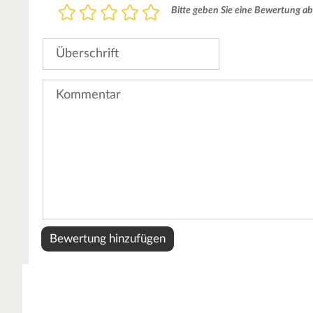
Bewertung
Bitte geben Sie eine Bewertung ab
1
2
3
4
5
Stern
Sterne
Sterne
Sterne
Sterne
Überschrift
Kommentar