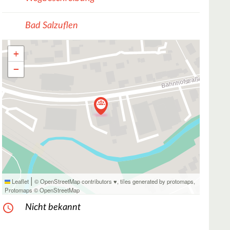
Bad Salzuflen
+
−
|
Leaflet
© OpenStreetMap contributors ♥,
tiles generated by protomaps
,
Protomaps
©
OpenStreetMap
Nicht bekannt