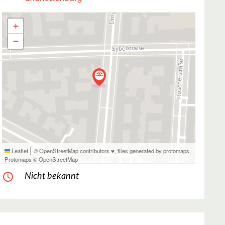
+
−
|
Leaflet
© OpenStreetMap contributors ♥,
tiles generated by protomaps
,
Protomaps
©
OpenStreetMap
Nicht bekannt