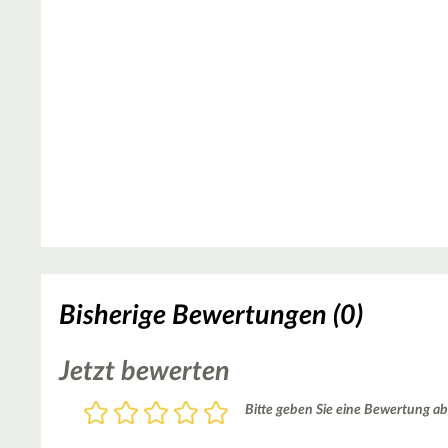
Bisherige Bewertungen (0)
Jetzt bewerten
Bewertung
Bitte geben Sie eine Bewertung ab
1
2
3
4
5
Stern
Sterne
Sterne
Sterne
Sterne