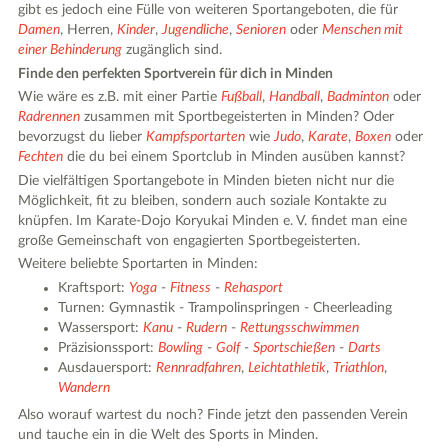
gibt es jedoch eine Fülle von weiteren Sportangeboten, die für
Damen
, Herren,
Kinder
,
Jugendliche
,
Senioren
oder
Menschen mit
einer Behinderung
zugänglich sind.
Finde den perfekten Sportverein für dich in Minden
Wie wäre es z.B. mit einer Partie
Fußball
,
Handball
,
Badminton
oder
Radrennen
zusammen mit Sportbegeisterten in Minden? Oder
bevorzugst du lieber
Kampfsportarten
wie
Judo
,
Karate
,
Boxen
oder
Fechten
die du bei einem Sportclub in Minden ausüben kannst?
Die vielfältigen Sportangebote in Minden bieten nicht nur die
Möglichkeit, fit zu bleiben, sondern auch soziale Kontakte zu
knüpfen. Im Karate-Dojo Koryukai Minden e. V. findet man eine
große Gemeinschaft von engagierten Sportbegeisterten.
Weitere beliebte Sportarten in Minden:
Kraftsport:
Yoga
-
Fitness
-
Rehasport
Turnen: Gymnastik - Trampolinspringen - Cheerleading
Wassersport:
Kanu
-
Rudern
-
Rettungsschwimmen
Präzisionssport:
Bowling
-
Golf
-
Sportschießen
-
Darts
Ausdauersport:
Rennradfahren
,
Leichtathletik
,
Triathlon
,
Wandern
Also worauf wartest du noch? Finde jetzt den passenden Verein
und tauche ein in die Welt des Sports in Minden.