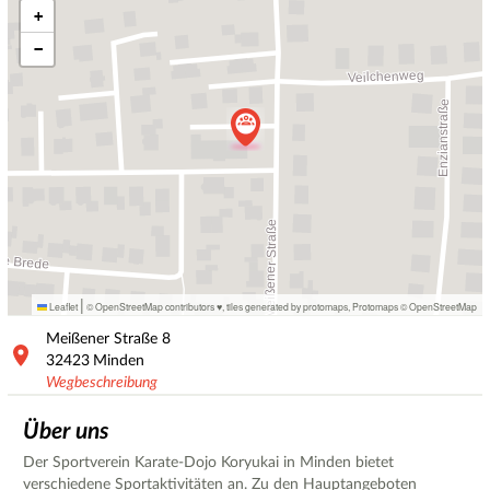
+
−
|
Leaflet
© OpenStreetMap contributors ♥,
tiles generated by protomaps
,
Protomaps
©
OpenStreetMap
Meißener Straße
8
32423
Minden
Wegbeschreibung
Über uns
Der Sportverein Karate-Dojo Koryukai in Minden bietet
verschiedene Sportaktivitäten an. Zu den Hauptangeboten