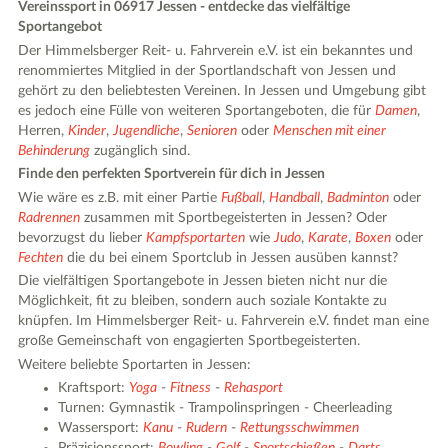
Vereinssport in 06917 Jessen - entdecke das vielfältige
Sportangebot
Der Himmelsberger Reit- u. Fahrverein e.V. ist ein bekanntes und
renommiertes Mitglied in der Sportlandschaft von Jessen und
gehört zu den beliebtesten Vereinen. In Jessen und Umgebung gibt
es jedoch eine Fülle von weiteren Sportangeboten, die für
Damen
,
Herren,
Kinder
,
Jugendliche
,
Senioren
oder
Menschen mit einer
Behinderung
zugänglich sind.
Finde den perfekten Sportverein für dich in Jessen
Wie wäre es z.B. mit einer Partie
Fußball
,
Handball
,
Badminton
oder
Radrennen
zusammen mit Sportbegeisterten in Jessen? Oder
bevorzugst du lieber
Kampfsportarten
wie
Judo
,
Karate
,
Boxen
oder
Fechten
die du bei einem Sportclub in Jessen ausüben kannst?
Die vielfältigen Sportangebote in Jessen bieten nicht nur die
Möglichkeit, fit zu bleiben, sondern auch soziale Kontakte zu
knüpfen. Im Himmelsberger Reit- u. Fahrverein e.V. findet man eine
große Gemeinschaft von engagierten Sportbegeisterten.
Weitere beliebte Sportarten in Jessen:
Kraftsport:
Yoga
-
Fitness
-
Rehasport
Turnen: Gymnastik - Trampolinspringen - Cheerleading
Wassersport:
Kanu
-
Rudern
-
Rettungsschwimmen