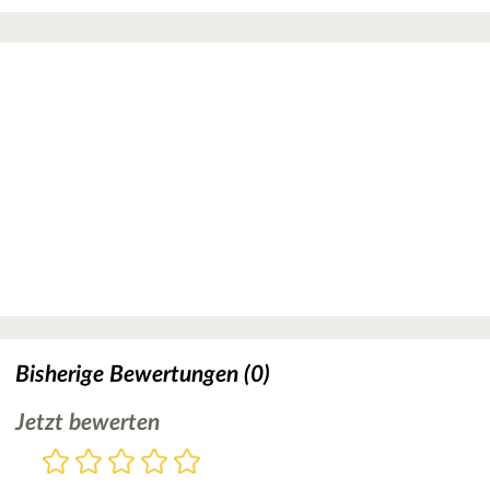
Bisherige Bewertungen (0)
Jetzt bewerten
Bewertung
1
2
3
4
5
Stern
Sterne
Sterne
Sterne
Sterne