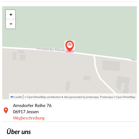
+
−
|
Leaflet
© OpenStreetMap contributors ♥,
tiles generated by protomaps
,
Protomaps
©
OpenStreetMap
Arnsdorfer Reihe
76
06917
Jessen
Wegbeschreibung
Über uns