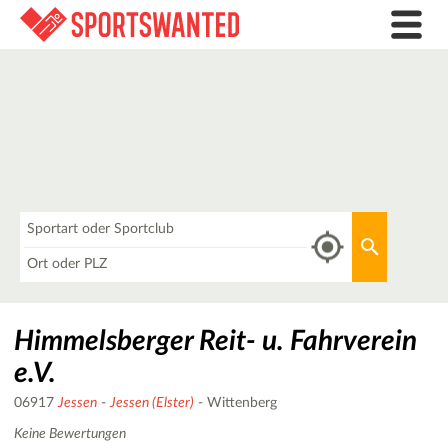
Was
Aktuellen 
Wo
Himmelsberger Reit- u. Fahrverein
e.V.
06917
Jessen
-
Jessen (Elster)
- Wittenberg
Keine Bewertungen