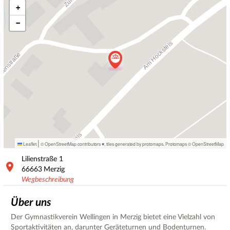
+
−
|
Leaflet
© OpenStreetMap contributors ♥,
tiles generated by protomaps
,
Protomaps
©
OpenStreetMap
Lilienstraße
1
66663
Merzig
Wegbeschreibung
Über uns
Der Gymnastikverein Wellingen in Merzig bietet eine Vielzahl von
Sportaktivitäten an, darunter Geräteturnen und Bodenturnen.