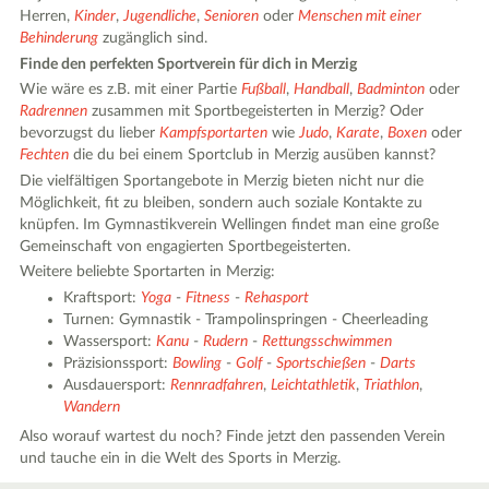
Herren,
Kinder
,
Jugendliche
,
Senioren
oder
Menschen mit einer
Behinderung
zugänglich sind.
Finde den perfekten Sportverein für dich in Merzig
Wie wäre es z.B. mit einer Partie
Fußball
,
Handball
,
Badminton
oder
Radrennen
zusammen mit Sportbegeisterten in Merzig? Oder
bevorzugst du lieber
Kampfsportarten
wie
Judo
,
Karate
,
Boxen
oder
Fechten
die du bei einem Sportclub in Merzig ausüben kannst?
Die vielfältigen Sportangebote in Merzig bieten nicht nur die
Möglichkeit, fit zu bleiben, sondern auch soziale Kontakte zu
knüpfen. Im Gymnastikverein Wellingen findet man eine große
Gemeinschaft von engagierten Sportbegeisterten.
Weitere beliebte Sportarten in Merzig:
Kraftsport:
Yoga
-
Fitness
-
Rehasport
Turnen: Gymnastik - Trampolinspringen - Cheerleading
Wassersport:
Kanu
-
Rudern
-
Rettungsschwimmen
Präzisionssport:
Bowling
-
Golf
-
Sportschießen
-
Darts
Ausdauersport:
Rennradfahren
,
Leichtathletik
,
Triathlon
,
Wandern
Also worauf wartest du noch? Finde jetzt den passenden Verein
und tauche ein in die Welt des Sports in Merzig.