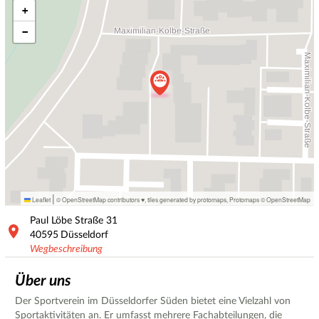
+
−
|
Leaflet
© OpenStreetMap contributors ♥,
tiles generated by protomaps
,
Protomaps
©
OpenStreetMap
Paul Löbe Straße
31
40595
Düsseldorf
Wegbeschreibung
Über uns
Der Sportverein im Düsseldorfer Süden bietet eine Vielzahl von
Sportaktivitäten an. Er umfasst mehrere Fachabteilungen, die