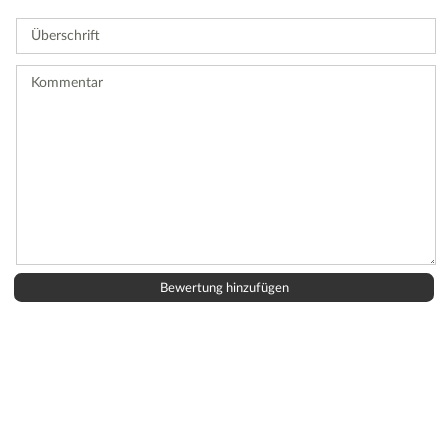
Sie
Überschrift
eine
Bewertung
ab.
Kommentar