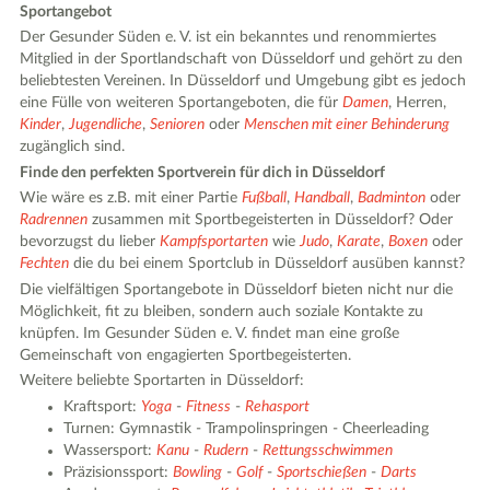
Sportangebot
Der Gesunder Süden e. V. ist ein bekanntes und renommiertes
Mitglied in der Sportlandschaft von Düsseldorf und gehört zu den
beliebtesten Vereinen. In Düsseldorf und Umgebung gibt es jedoch
eine Fülle von weiteren Sportangeboten, die für
Damen
, Herren,
Kinder
,
Jugendliche
,
Senioren
oder
Menschen mit einer Behinderung
zugänglich sind.
Finde den perfekten Sportverein für dich in Düsseldorf
Wie wäre es z.B. mit einer Partie
Fußball
,
Handball
,
Badminton
oder
Radrennen
zusammen mit Sportbegeisterten in Düsseldorf? Oder
bevorzugst du lieber
Kampfsportarten
wie
Judo
,
Karate
,
Boxen
oder
Fechten
die du bei einem Sportclub in Düsseldorf ausüben kannst?
Die vielfältigen Sportangebote in Düsseldorf bieten nicht nur die
Möglichkeit, fit zu bleiben, sondern auch soziale Kontakte zu
knüpfen. Im Gesunder Süden e. V. findet man eine große
Gemeinschaft von engagierten Sportbegeisterten.
Weitere beliebte Sportarten in Düsseldorf:
Kraftsport:
Yoga
-
Fitness
-
Rehasport
Turnen: Gymnastik - Trampolinspringen - Cheerleading
Wassersport:
Kanu
-
Rudern
-
Rettungsschwimmen
Präzisionssport:
Bowling
-
Golf
-
Sportschießen
-
Darts