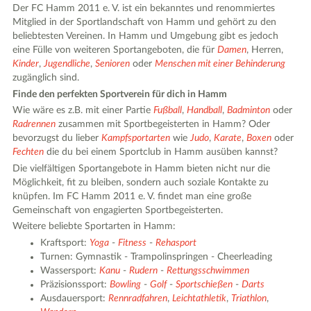
Der FC Hamm 2011 e. V. ist ein bekanntes und renommiertes
Mitglied in der Sportlandschaft von Hamm und gehört zu den
beliebtesten Vereinen. In Hamm und Umgebung gibt es jedoch
eine Fülle von weiteren Sportangeboten, die für
Damen
, Herren,
Kinder
,
Jugendliche
,
Senioren
oder
Menschen mit einer Behinderung
zugänglich sind.
Finde den perfekten Sportverein für dich in Hamm
Wie wäre es z.B. mit einer Partie
Fußball
,
Handball
,
Badminton
oder
Radrennen
zusammen mit Sportbegeisterten in Hamm? Oder
bevorzugst du lieber
Kampfsportarten
wie
Judo
,
Karate
,
Boxen
oder
Fechten
die du bei einem Sportclub in Hamm ausüben kannst?
Die vielfältigen Sportangebote in Hamm bieten nicht nur die
Möglichkeit, fit zu bleiben, sondern auch soziale Kontakte zu
knüpfen. Im FC Hamm 2011 e. V. findet man eine große
Gemeinschaft von engagierten Sportbegeisterten.
Weitere beliebte Sportarten in Hamm:
Kraftsport:
Yoga
-
Fitness
-
Rehasport
Turnen: Gymnastik - Trampolinspringen - Cheerleading
Wassersport:
Kanu
-
Rudern
-
Rettungsschwimmen
Präzisionssport:
Bowling
-
Golf
-
Sportschießen
-
Darts
Ausdauersport:
Rennradfahren
,
Leichtathletik
,
Triathlon
,