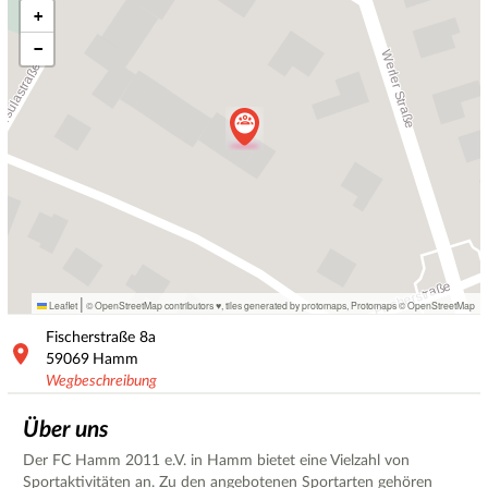
+
−
|
Leaflet
© OpenStreetMap contributors ♥,
tiles generated by protomaps
,
Protomaps
©
OpenStreetMap
Fischerstraße
8a
59069
Hamm
Wegbeschreibung
Über uns
Der FC Hamm 2011 e.V. in Hamm bietet eine Vielzahl von
Sportaktivitäten an. Zu den angebotenen Sportarten gehören