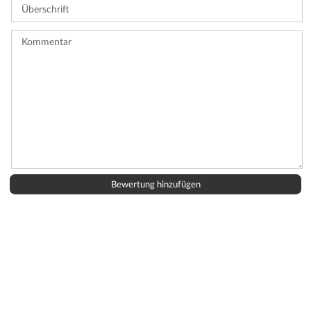
Überschrift
eine
Bewertung
ab.
Kommentar