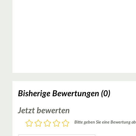
Bisherige Bewertungen (0)
Jetzt bewerten
Bewertung
Bitte geben Sie eine Bewertung ab
1
2
3
4
5
Stern
Sterne
Sterne
Sterne
Sterne