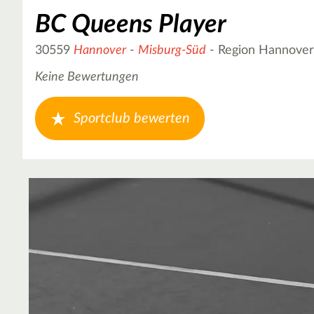
BC Queens Player
30559
Hannover
-
Misburg-Süd
- Region Hannover
Keine Bewertungen
Sportclub bewerten