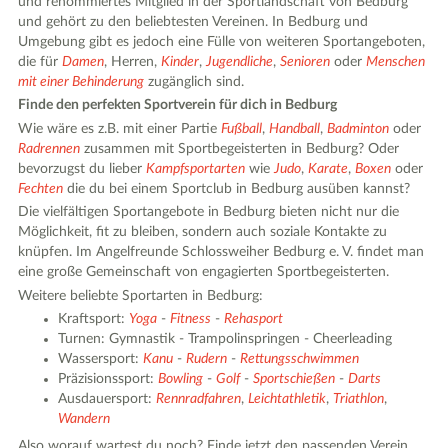
und renommiertes Mitglied in der Sportlandschaft von Bedburg
und gehört zu den beliebtesten Vereinen. In Bedburg und
Umgebung gibt es jedoch eine Fülle von weiteren Sportangeboten,
die für
Damen
, Herren,
Kinder
,
Jugendliche
,
Senioren
oder
Menschen
mit einer Behinderung
zugänglich sind.
Finde den perfekten Sportverein für dich in Bedburg
Wie wäre es z.B. mit einer Partie
Fußball
,
Handball
,
Badminton
oder
Radrennen
zusammen mit Sportbegeisterten in Bedburg? Oder
bevorzugst du lieber
Kampfsportarten
wie
Judo
,
Karate
,
Boxen
oder
Fechten
die du bei einem Sportclub in Bedburg ausüben kannst?
Die vielfältigen Sportangebote in Bedburg bieten nicht nur die
Möglichkeit, fit zu bleiben, sondern auch soziale Kontakte zu
knüpfen. Im Angelfreunde Schlossweiher Bedburg e. V. findet man
eine große Gemeinschaft von engagierten Sportbegeisterten.
Weitere beliebte Sportarten in Bedburg:
Kraftsport:
Yoga
-
Fitness
-
Rehasport
Turnen: Gymnastik - Trampolinspringen - Cheerleading
Wassersport:
Kanu
-
Rudern
-
Rettungsschwimmen
Präzisionssport:
Bowling
-
Golf
-
Sportschießen
-
Darts
Ausdauersport:
Rennradfahren
,
Leichtathletik
,
Triathlon
,
Wandern
Also worauf wartest du noch? Finde jetzt den passenden Verein