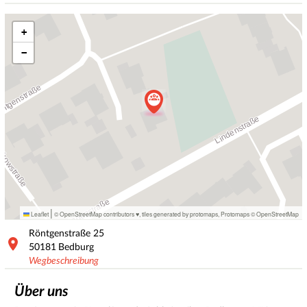
+
−
|
Leaflet
© OpenStreetMap contributors ♥,
tiles generated by protomaps
,
Protomaps
©
OpenStreetMap
Röntgenstraße
25
50181
Bedburg
Wegbeschreibung
Über uns