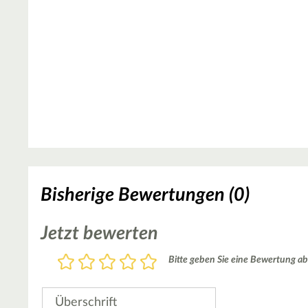
Bisherige Bewertungen (0)
Jetzt bewerten
Bewertung
Bitte geben Sie eine Bewertung ab
1
2
3
4
5
Stern
Sterne
Sterne
Sterne
Sterne
Überschrift