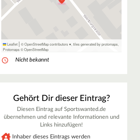
|
Leaflet
© OpenStreetMap contributors ♥,
tiles generated by protomaps
,
Protomaps
©
OpenStreetMap
Nicht bekannt
Gehört Dir dieser Eintrag?
Diesen Eintrag auf Sportswanted.de
übernehmen und relevante Informationen und
Links hinzufügen!
Inhaber dieses Eintrags werden