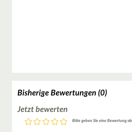
Bisherige Bewertungen (0)
Jetzt bewerten
Bewertung
Bitte geben Sie eine Bewertung ab
1
2
3
4
5
Stern
Sterne
Sterne
Sterne
Sterne