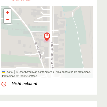
+
−
|
Leaflet
© OpenStreetMap contributors ♥,
tiles generated by protomaps
,
Protomaps
©
OpenStreetMap
Nicht bekannt